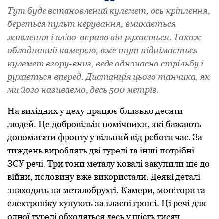
Тут буде встановлений кулемет, ось кріплення,
береться пульт керування, вмикається
живлення і вліво-вправо він рухається. Також
обладнаний камерою, вже тут піднімається
кулемет вгору-вниз, веде одночасно стрільбу і
рухається вперед. Дистанція цього танчика, як
ми його називаємо, десь 500 метрів.
На вихідних у цеху працює близько десяти
людей. Це добровільін помічники, які бажають
допомагати фронту у вільний від роботи час. За
тиждень вироблять дві турелі та інші потрібні
ЗСУ речі. Три тони металу ковалі закупили ще до
війни, половину вже використали. Деякі деталі
знаходять на металобрухті. Камери, монітори та
електроніку купують за власні гроші. Ці речі для
одної турелі обходяться десь у шість тисяч