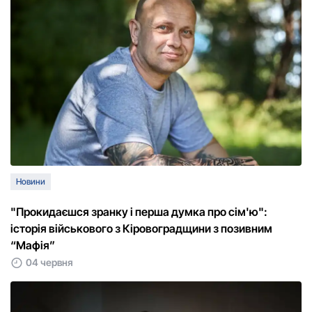
Новини
"Прокидаєшся зранку і перша думка про сім'ю":
історія військового з Кіровоградщини з позивним
“Мафія”
04 червня