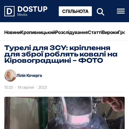
СПІЛЬНОТА
Новини
Кропивницький
Розслідування
Статті
Вироки
Грош
Турелі для ЗСУ: кріплення
для зброї роблять ковалі на
Кіровоградщині – ФОТО
Лілія Кочерга
10:20
·
19 серпня
·
2023