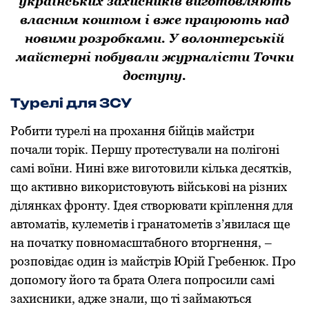
українських захисників виготовляють
власним коштом і вже працюють над
новими розробками. У волонтерській
майстерні побували журналісти Точки
доступу.
Турелі для ЗСУ
Робити турелі на прохання бійців майстри
почали торік. Першу протестували на полігоні
самі воїни. Нині вже виготовили кілька десятків,
що активно використовують військові на різних
ділянках фронту. Ідея створювати кріплення для
автоматів, кулеметів і гранатометів з’явилася ще
на початку повномасштабного вторгнення, –
розповідає один із майстрів Юрій Гребенюк. Про
допомогу його та брата Олега попросили самі
захисники, адже знали, що ті займаються