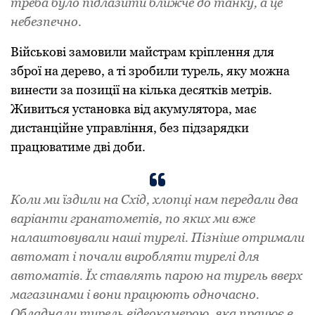
треба було підлазити ближче до танку, а це
небезпечно.
Військові замовили майстрам кріплення для
зброї на дерево, а ті зробили турель, яку можна
винести за позиції на кілька десятків метрів.
Живиться установка від акумулятора, має
дистанційне управління, без підзарядки
працюватиме дві доби.
Коли ми їздили на Схід, хлопці нам передали два
варіанти гранатометів, по яких ми вже
налаштовували наші турелі. Пізніше отримали
автомат і почали виробляти турелі для
автоматів. Їх ставлять парою на турель вверх
магазинами і вони працюють одночасно.
Обладнали турель відеокамерою, яка працює в