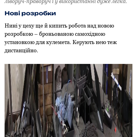
ліворуч-праворуч і у використанні дуже легка.
Нові розробки
Нині у цеху ще й кипить робота над новою
розробкою – броньованою самохідною
установкою для кулемета. Керують нею теж
дистанційно.