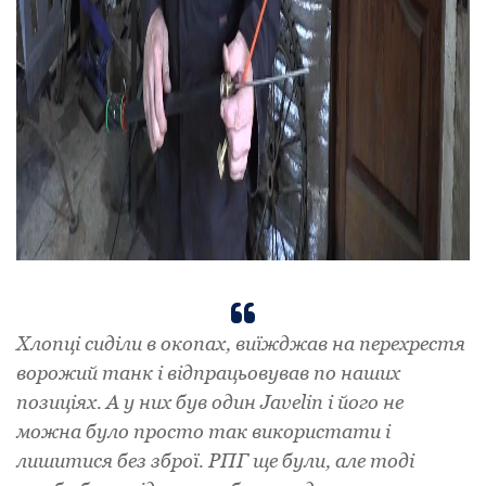
Хлопці сиділи в окопах, виїжджав на перехрестя
ворожий танк і відпрацьовував по наших
позиціях. А у них був один Javelin і його не
можна було просто так використати і
лишитися без зброї. РПГ ще були, але тоді