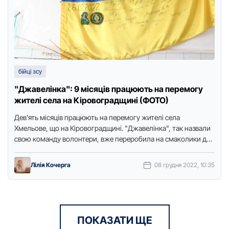
бійці зсу
"Джавелінка": 9 місяців працюють на перемогу
жителі села на Кіровоградщині (ФОТО)
Дев’ять місяців працюють на перемогу жителі села
Хмельове, що на Кіровоградщині. "Джавелінка", так назвали
свою команду волонтери, вже переробила на смаколики для
бійців п’ять тонн …
Лілія Кочерга
08 грудня 2022, 10:35
ПОКАЗАТИ ЩЕ