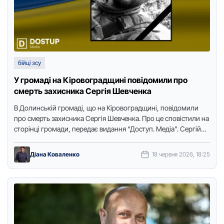
бійці зсу
У громаді на Кіровоградщині повідомили про
смерть захисника Сергія Шевченка
В Долинській громаді, що на Кіровоградщині, повідомили
про смерть захисника Сергія Шевченка. Про це сповістили на
сторінці громади, передає видання “Доступ. Медіа”. Сергій
Шевченко помер …
Діана Коваленко
18 червня 2026, 18:25