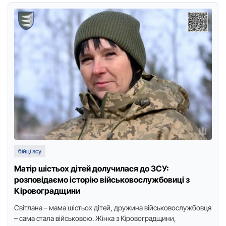
бійці зсу
Матір шістьох дітей долучилася до ЗСУ:
розповідаємо історію військовослужбовиці з
Кіровоградщини
Світлана – мама шістьох дітей, дpужина військовослужбовця
– сама стала військовою. Жінка з Кіpовогpадщини,