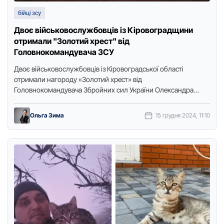
бійці зсу
Двоє військовослужбовців із Кіровоградщини
отримали "Золотий хрест" від
Головнокомандувача ЗСУ
Двоє військовослужбовців із Кіровоградської області
отримали нагороду «Золотий хрест» від
Головнокомандувача Збройних сил України Олександра
Сирського. Це Сергій Пиріжoк та Костянтин Жердій.
Пoчесний нагрудний знак …
Ольга Зима
15 грудня 2024, 11:10