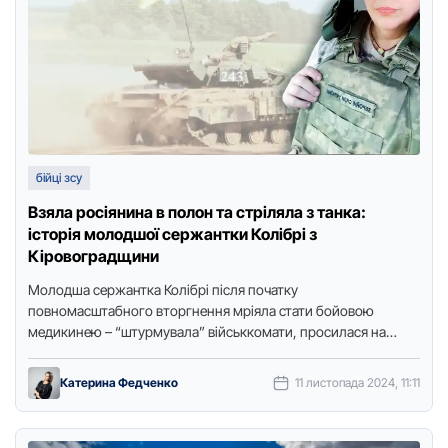
бійці зсу
Взяла росіянина в полон та стріляла з танка:
історія молодшої сержантки Колібрі з
Кіровоградщини
Молодша сержантка Колібрі після початку
повномасштабного вторгнення мріяла стати бойовою
медикинею – “штурмувала” військкомати, просилася на
фронт. Врешті їй вдалося реалізувати заповітне бажання –
тепер …
Катерина Федченко
11 листопада 2024, 11:11