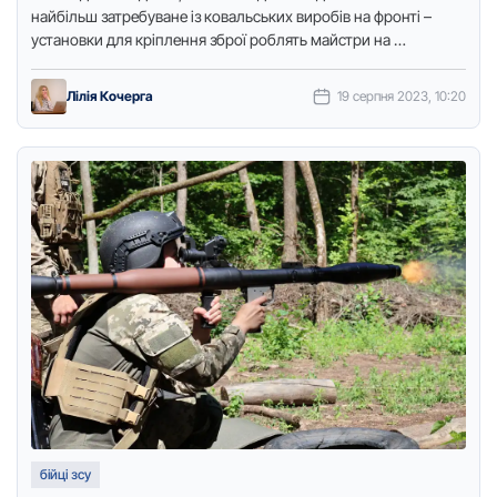
найбільш затребуване із ковальських виробів на фронті –
установки для кріплення зброї роблять майстри на …
Лілія Кочерга
19 серпня 2023, 10:20
бійці зсу