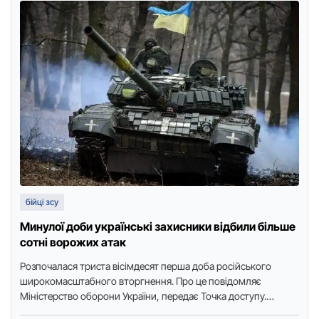
бійці зсу
Минулої доби українські захисники відбили більше
сотні ворожих атак
Розпочалася триста вісімдесят перша доба російського
широкомасштабного вторгнення. Про це повідомляє
Міністерство оборони України, передає Точка доступу.
Протягом минулої доби противник завдав 29 авіаційних та …