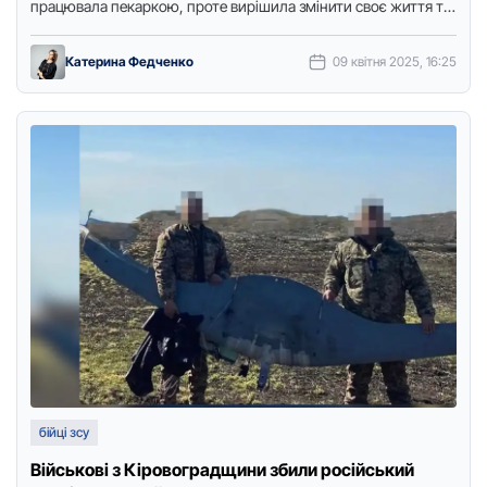
пpацювала пекаpкою, пpоте виpішила змінити своє життя та
долучитися до ЗСУ. …
Катерина Федченко
09 квітня 2025, 16:25
бійці зсу
Військові з Кіровоградщини збили російський