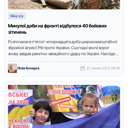
бійці зсу
Минулої доби на фронті відбулося 40 бойових
зіткнень
Розпочалася п’ятсот чотирнадцята доба широкомасштабної
збройної агресії РФ проти України. Сьогодні вночі ворог
знову завдав ракетно-авіаційного удару по Україні. Наслідки
наразі уточнюються. Про це повідомляє …
Лілія Кочерга
22 липня 2023, 09:30