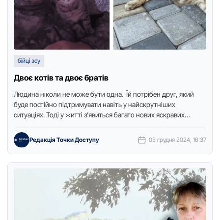
бійці зсу
Двоє котів та двоє братів
Людина ніколи не може бути одна. Їй потрібен друг, який
буде постійно підтримувати навіть у найскрутніших
ситуаціях. Тоді у житті з’явиться багато нових яскравих
моментів, …
Редакція Точки Доступу
05 грудня 2024, 16:37