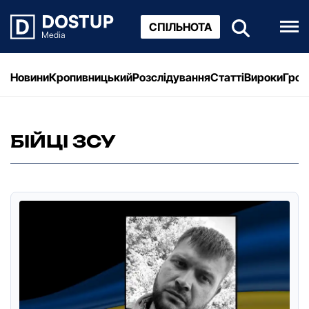
СПІЛЬНОТА
Новини
Кропивницький
Розслідування
Статті
Вироки
Грош
БІЙЦІ ЗСУ