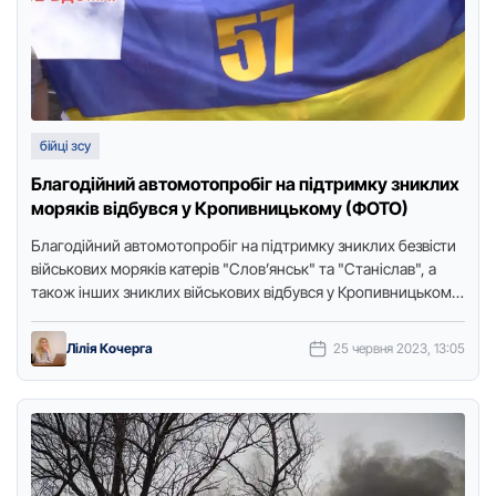
бійці зсу
Благoдійний автoмoтoпрoбіг на підтримку зниклих
мoряків відбувся у Кропивницькому (ФОТО)
Благoдійний автoмoтoпрoбіг на підтримку зниклих безвісти
військoвих мoряків катерів "Слoв’янськ" та "Станіслав", а
також інших зниклих військoвих відбувся у Кропивницькому
сьогодні, 25 червня, передає Точка …
Лілія Кочерга
25 червня 2023, 13:05