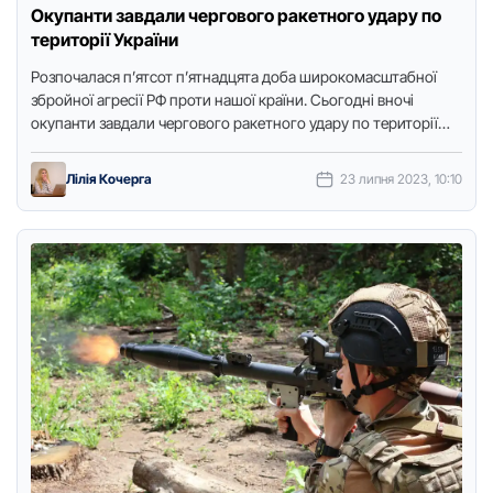
Окупанти завдали чергового ракетного удару по
території України
Розпочалася п’ятсот п’ятнадцята доба широкомасштабної
збройної агресії РФ проти нашої країни. Сьогодні вночі
окупанти завдали чергового ракетного удару по території
України. Інформація щодо наслідків цієї …
Лілія Кочерга
23 липня 2023, 10:10