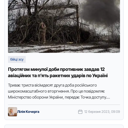
бійці зсу
Протягом минулої доби противник завдав 12
авіаційних та п’ять ракетних ударів по Україні
Триває триста вісімдесят друга доба російського
широкомасштабного вторгнення. Про це повідомляє
Міністерство оборони України, передає Точка доступу.
Протягом минулої доби противник завдав 12 авіаційних та …
Лілія Кочерга
12 березня 2023, 09:09