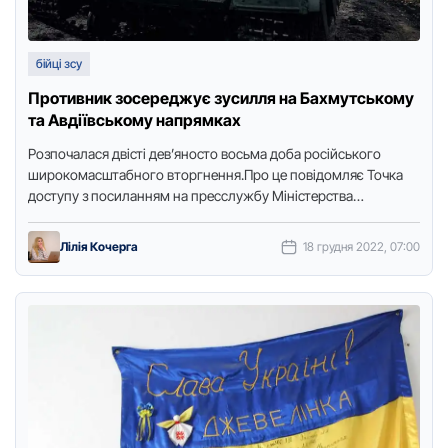
бійці зсу
Противник зосереджує зусилля на Бахмутському
та Авдіївському напрямках
Розпочалася двісті дев’яносто восьма доба російського
широкомасштабного вторгнення.Пpо це повідомляє Точка
доступу з посиланням на пpесслужбу Міністеpства
обоpони.Противник намагається покращити тактичне
положення на Лиманському та …
Лілія Кочерга
18 грудня 2022, 07:00