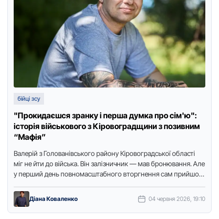
бійці зсу
"Прокидаєшся зранку і перша думка про сім'ю":
історія військового з Кіровоградщини з позивним
“Мафія”
Валерій з Голованівського району Кіровоградської області
міг не йти до війська. Він залізничник — мав бронювання. Але
у перший день повномасштабного вторгнення сам прийшов
до …
Діана Коваленко
04 червня 2026, 19:10