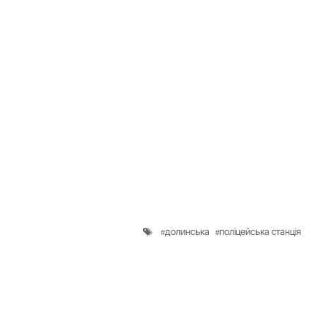
долинська
поліцейська станція