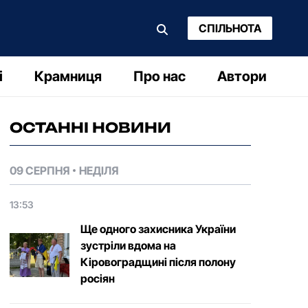
СПІЛЬНОТА
і
Крамниця
Про нас
Автори
ОСТАННІ НОВИНИ
09 СЕРПНЯ
НЕДІЛЯ
13:53
Ще одного захисника України
зустріли вдома на
Кіровоградщині після полону
росіян