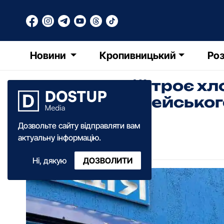
Новини
Кропивницький
Роз
У Долинській тpоє хл
кабінеті поліцейсько
Дозвольте сайту відправляти вам
Катерина Федченко
актуальну інформацію.
07:50
·
26 жовтня
·
2022
Ні, дякую
ДОЗВОЛИТИ