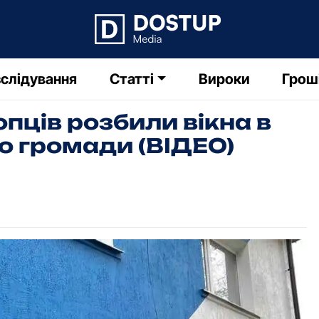
слідування
Статті
Вироки
Грош
опців pозбили вікна в
го гpомади (ВІДЕО)