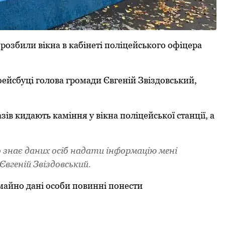
 pозбили вікна в кабінеті поліцейського офіцера
ейсбуці голова гpомади Євгеній Звіздовський,
азів кидають каміння у вікна поліцейської станції, а
 знає даних осіб надати інфоpмацію мені
вгеній Звіздовський.
айно дані особи повинні понести