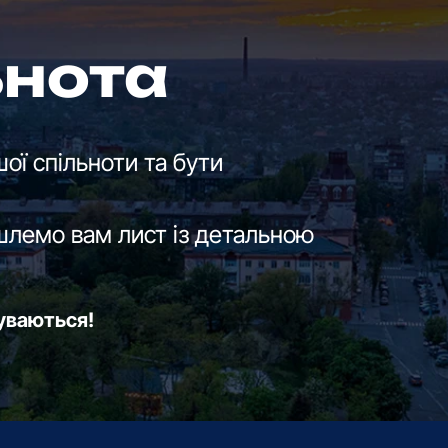
ьнота
ої спільноти та бути
шлемо вам лист із детальною
буваються!