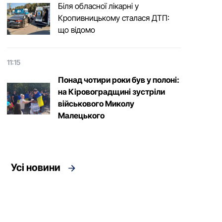
Біля обласної лікарні у
Кропивницькому сталася ДТП:
що відомо
11:15
Понад чотири роки був у полоні:
на Кіровоградщині зустріли
військового Микoлу
Малецькoгo
Усі новини