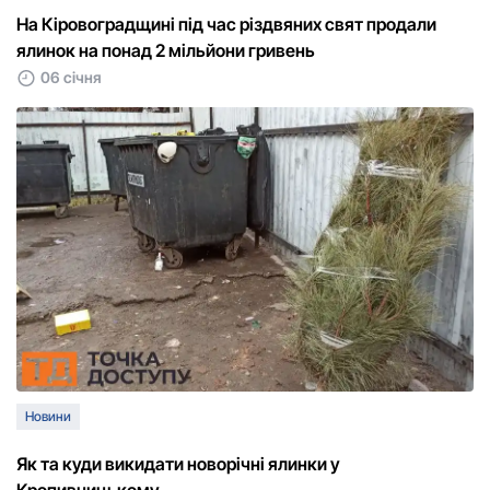
На Кіровоградщині під час різдвяних свят продали
ялинок на понад 2 мільйони гривень
06 січня
Новини
Як та куди викидати новорічні ялинки у
Кропивницькому