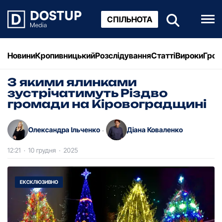
СПІЛЬНОТА
Новини
Кропивницький
Розслідування
Статті
Вироки
Грош
З якими ялинками
зустрічатимуть Різдво
громади на Кіровоградщині
Олександра Ільченко
Діана Коваленко
·
12:21
·
10 грудня
·
2025