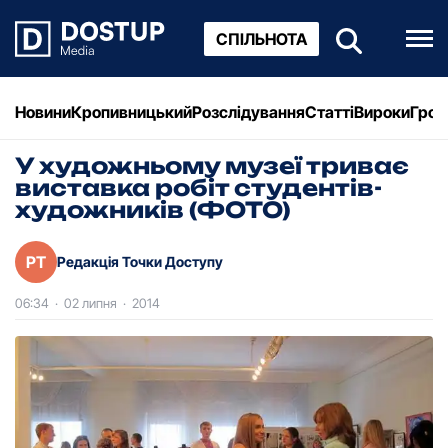
СПІЛЬНОТА
Новини
Кропивницький
Розслідування
Статті
Вироки
Грош
У художньому музеї триває
виставка робіт студентів-
художників (ФОТО)
РТ
Редакція Точки Доступу
06:34
·
02 липня
·
2014