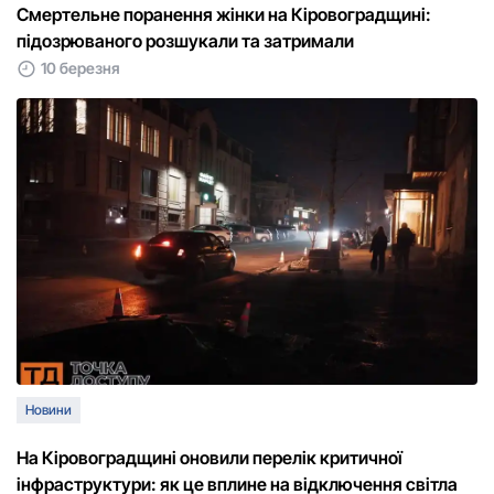
Смертельне поранення жінки на Кіровоградщині:
підозрюваного розшукали та затримали
10 березня
Новини
На Кіровоградщині оновили перелік критичної
інфраструктури: як це вплине на відключення світла