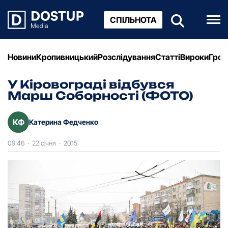
СПІЛЬНОТА
Новини
Кропивницький
Розслідування
Статті
Вироки
Грош
У Кіровограді відбувся
Марш Соборності (ФОТО)
КФ
Катерина Федченко
09:46
·
22 січня
·
2015