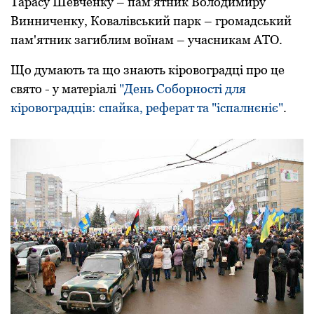
Тарасу Шевченку – пам'ятник Володимиру
Винниченку, Ковалівський парк – громадський
пам'ятник загиблим воїнам – учасникам АТО.
Що думають та що знають кіровоградці про це
свято - у матеріалі
"День Соборності для
кіровоградців: спайка, реферат та "іспалнєніє"
.