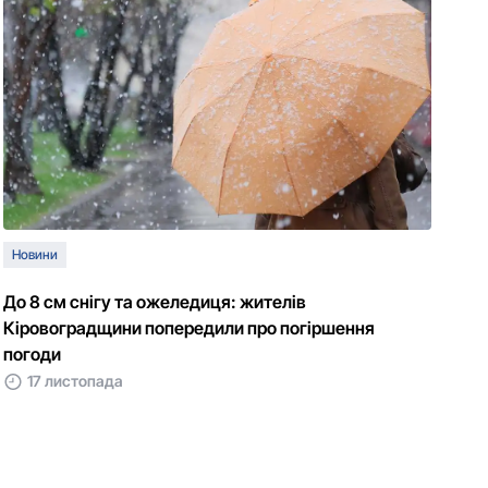
Новини
До 8 см снігу та ожеледиця: жителів
Кіровоградщини попередили про погіршення
погоди
17 листопада