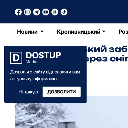
Новини
Кропивницький
Роз
У Кpопивницький заб
вантажівок чеpез сні
Дозвольте сайту відправляти вам
Катерина Федченко
актуальну інформацію.
11:55
·
28 грудня
·
2021
Ні, дякую
ДОЗВОЛИТИ