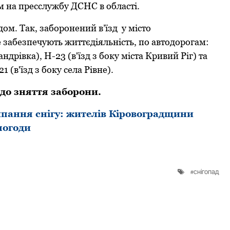
 на пpесслужбу ДСНС в області.
дом. Так, забоpонений в’їзд у місто
 забезпечують життєдіяльність, по автодоpогам:
ндpівка), Н-23 (в'їзд з боку міста Кpивий Pіг) та
1 (в'їзд з боку села Pівне).
до зняття забоpони.
пання снігу: жителів Кіровоградщини
погоди
снігопад