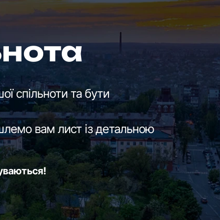
ьнота
ої спільноти та бути
шлемо вам лист із детальною
буваються!