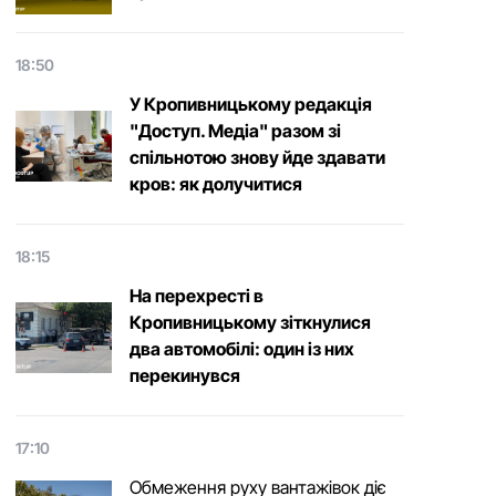
18:50
У Кропивницькому редакція
"Доступ. Медіа" разом зі
спільнотою знову йде здавати
кров: як долучитися
18:15
На перехресті в
Кропивницькому зіткнулися
два автомобілі: один із них
перекинувся
17:10
Обмеження руху вантажівок діє