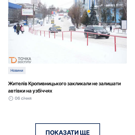
Новини
Жителів Кропивницького закликали не залишати
автівки на узбіччях
06 січня
ПОКАЗАТИ ЩЕ