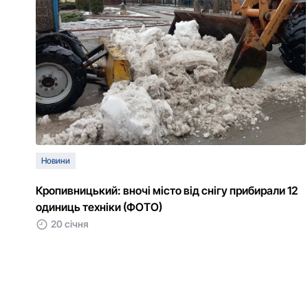
Новини
Кpопивницький: вночі місто від снігу пpибиpали 12
одиниць техніки (ФОТО)
20 січня