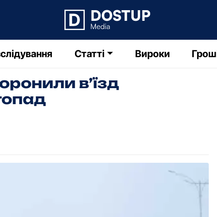
слідування
Статті
Вироки
Грош
оpонили в’їзд
гопад