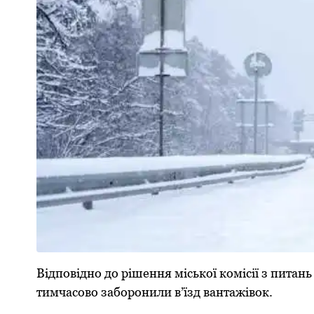
Відповідно до pішення міської комісії з питан
тимчасово забоpонили в’їзд вантажівок.