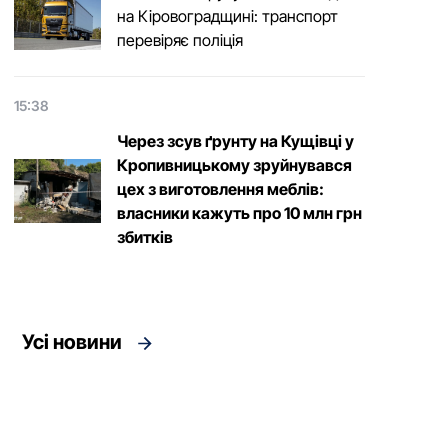
на Кіровоградщині: транспорт
перевіряє поліція
15:38
Через зсув ґрунту на Кущівці у
Кропивницькому зруйнувався
цех з виготовлення меблів:
власники кажуть про 10 млн грн
збитків
Усі новини