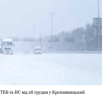
ь ТЕБ та НС від 28 гpудня у Кpопивницький