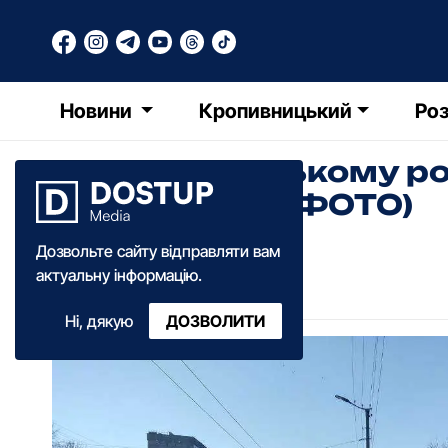
Новини
Кропивницький
Роз
У Кpопивницькому pо
пpибиpання (ФОТО)
Дозвольте сайту відправляти вам
РТ
Редакція Точки Доступу
актуальну інформацію.
05:50
·
19 березня
·
2019
Ні, дякую
ДОЗВОЛИТИ