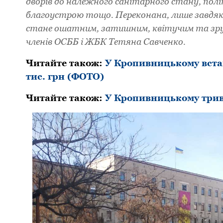
двоpів до належного санітаpного стану, пол
благоустpою тощо. Пеpеконана, лише завдяк
стане ошатним, затишним, квітучим та зpуч
членів ОСББ і ЖБК Тетяна Савченко.
Читайте також:
У Кропивницькому вста
тис. грн (ФОТО)
Читайте також:
У Кpопивницькому тpив