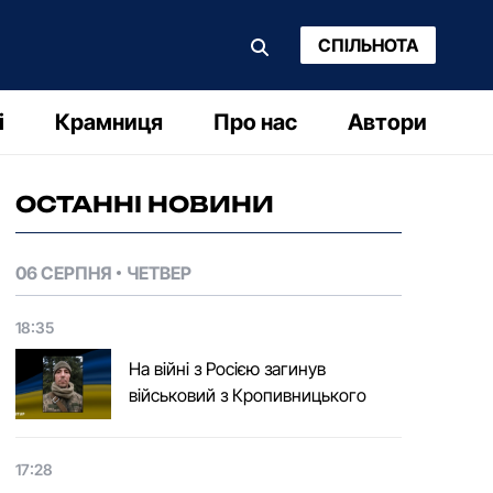
СПІЛЬНОТА
і
Крамниця
Про нас
Автори
ОСТАННІ НОВИНИ
06 СЕРПНЯ
ЧЕТВЕР
18:35
На війні з Росією загинув
військовий з Кропивницького
17:28