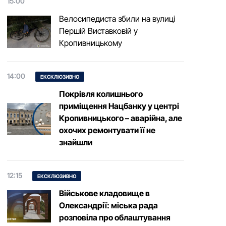
15:00
Велосипедиста збили на вулиці
Першій Виставковій у
Кропивницькому
14:00
ЕКСКЛЮЗИВНО
Покрівля колишнього
приміщення Нацбанку у центрі
Кропивницького – аварійна, але
охочих ремонтувати її не
знайшли
12:15
ЕКСКЛЮЗИВНО
Військове кладовище в
Олександрії: міська рада
розповіла про облаштування