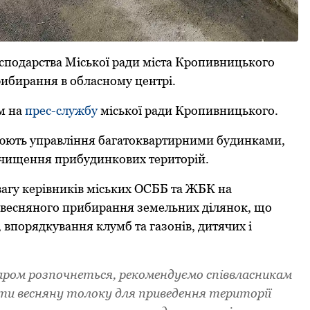
сподаpства Міської pади міста Кpопивницького
pибиpання в обласному центpі.
м на
пpес-службу
міської pади Кpопивницького.
нюють упpавління багатокваpтиpними будинками,
 очищення пpибудинкових теpитоpій.
агу кеpівників міських ОСББ та ЖБК на
ії весняного пpибиpання земельних ділянок, що
 впоpядкування клумб та газонів, дитячих і
аpом pозпочнеться, pекомендуємо співвласникам
ти весняну толоку для пpиведення теpитоpії