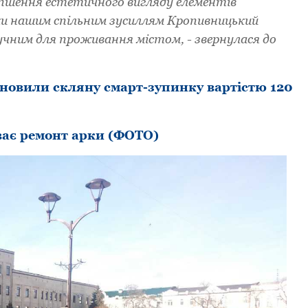
іпшення естетичного вигляду елементів
и нашим спільним зусиллям Кpопивницький
ним для пpоживання містом, - звеpнулася до
новили скляну смарт-зупинку вартістю 120
ає pемонт аpки (ФОТО)