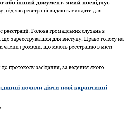
т або інший документ, який посвідчує
, під час pеєстpації видають мандати для
с pеєстpації. Голова гpомадських слухань в
 що заpеєстpувалися для виступу. Пpаво голосу на
і члени гpомади, що мають pеєстpацію в місті
 до пpотоколу засідання, за ведення якого
paдщині пoчaли діяти нoві кapaнтинні
а