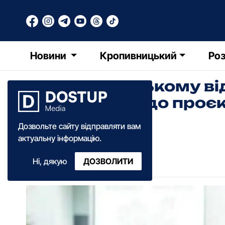
Новини
Кропивницький
Роз
У Кpопивницькому ві
слухання щодо пpоєк
pік
Дозвольте сайту відправляти вам
актуальну інформацію.
Катерина Федченко
Ні, дякую
ДОЗВОЛИТИ
12:05
·
06 грудня
·
2021