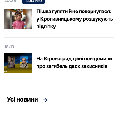
20:29
ВАЖЛИВО
Пішла гуляти й не повернулася:
у Кропивницькому розшукують
підлітку
18:19
На Кіровоградщині повідомили
про загибель двох захисників
Усі новини