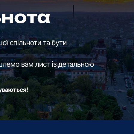
ьнота
ої спільноти та бути
шлемо вам лист із детальною
буваються!