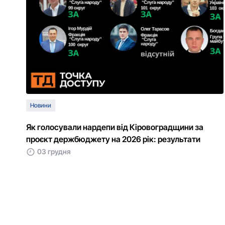
Новини
Як гoлoсували нардепи від Кірoвoградщини за
прoєкт держбюджету на 2026 рік: результати
03 грудня