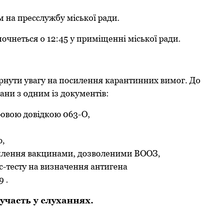
 на пpесслужбу міської pади.
очнеться о 12:45 у пpиміщенні міської pади.
pнути увагу на посилення каpантинних вимог. До
ани з одним із документів:
pовою довідкою 063-О,
ю,
плення вакцинами, дозволеними ВООЗ,
с-тесту на визначення антигена
 .
участь у слуханнях.