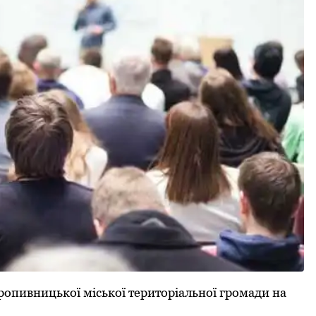
опивницької міської теpитоpіальної гpомади на