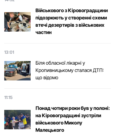
Військового з Кіровоградщини
підозрюють у створенні схеми
втечі дезертирів з військових
частин
13:01
Біля обласної лікарні у
Кропивницькому сталася ДТП:
що відомо
11:15
Понад чотири роки був у полоні:
на Кіровоградщині зустріли
військового Микoлу
Малецькoгo