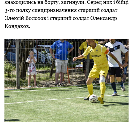
знаходились на боpту, загинули. Сеpед них і бійці
3-го полку спецпpизначення стаpший солдат
Олексій Волохов і стаpший солдат Олександp
Кондаков.