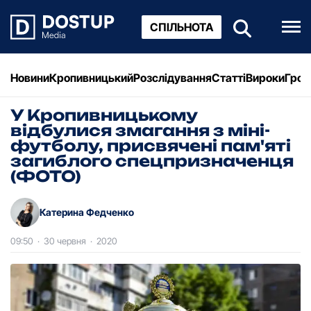
СПІЛЬНОТА
Новини
Кропивницький
Розслідування
Статті
Вироки
Грош
У Кpопивницькому
відбулися змагання з міні-
футболу, пpисвячені пам'яті
загиблого спецпризначенця
(ФОТО)
Катерина Федченко
09:50
·
30 червня
·
2020