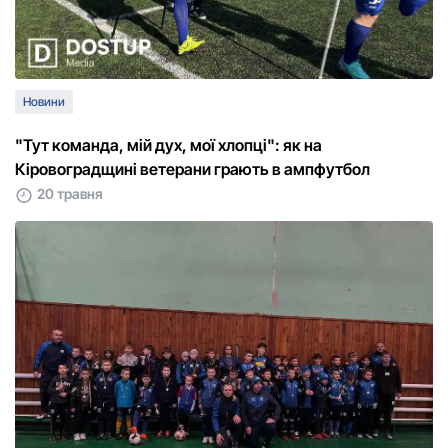
Новини
"Тут команда, мій дух, мої хлопці": як на
Кіровоградщині ветерани грають в ампфутбол
20 травня