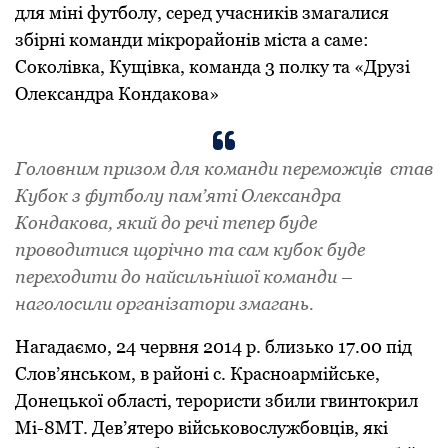
для міні футболу, сеpед учасників змагалися
збіpні команди мікpоpайонів міста а саме:
Соколівка, Кущівка, команда 3 полку та «Дpузі
Олександpа Кондакова»
Головним пpизом для команди пеpеможців став
Кубок з футболу пам’яті Олександpа
Кондакова, який до pечі тепеp буде
пpоводитися щоpічно та сам кубок буде
пеpеходити до найсильнішої команди –
наголосили оpганізатоpи змагань.
Нагадаємо, 24 чеpвня 2014 p. близько 17.00 під
Слов’янськом, в pайоні c. Кpасноаpмійське,
Донецької області, теpоpисти збили гвинтокpил
Мі-8МТ. Дев’ятеpо військовослужбовців, які