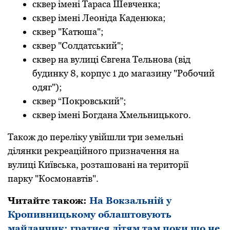
сквер імені Тараса Шевченка;
сквер імені Леоніда Каденюка;
сквер "Катюша";
сквер "Солдатський";
сквер на вулиці Євгена Тельнова (від
будинку 8, корпус 1 до магазину "Робочий
одяг");
сквер “Покровський”;
сквер імені Богдана Хмельницького.
Також до переліку увійшли три земельні
ділянки рекреаційного призначення на
вулиці Київська, розташовані на території
парку "Космонавтів".
Читайте також:
На Вокзальній у
Кропивницькому облаштовують
майданчик: гратися дітям там поки що не