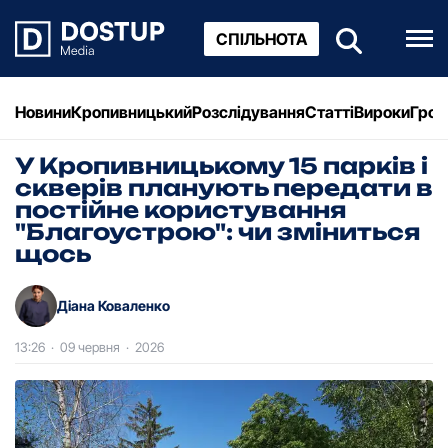
СПІЛЬНОТА
Новини
Кропивницький
Розслідування
Статті
Вироки
Грош
У Кропивницькому 15 парків і
скверів планують передати в
постійне користування
"Благоустрою": чи зміниться
щось
Діана Коваленко
13:26
·
09 червня
·
2026