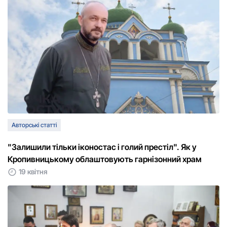
Авторські статті
"Залишили тільки іконостас і голий престіл". Як у
Кропивницькому облаштовують гарнізонний храм
19 квітня