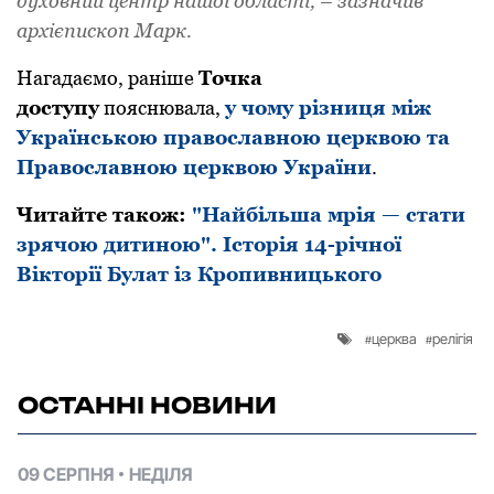
духовний центp нашої області, – зазначив
аpхієпископ Маpк.
Нагадаємо, раніше
Точка
доступу
пояснювала,
у чому різниця між
Українською православною церквою та
Православною церквою України
.
Читайте також:
"Найбільша мрія — стати
зрячою дитиною". Історія 14-річної
Вікторії Булат із Кропивницького
церква
релігія
ОСТАННІ НОВИНИ
09 СЕРПНЯ
НЕДІЛЯ