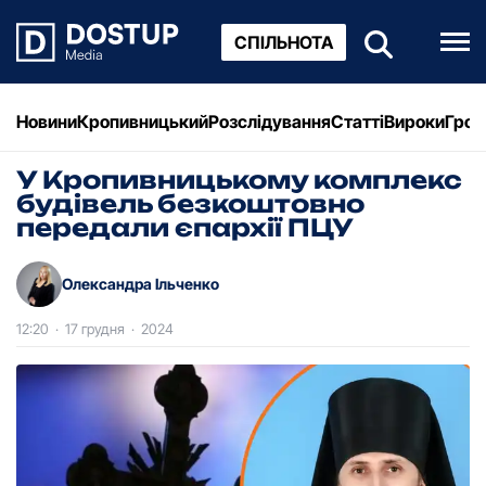
СПІЛЬНОТА
Новини
Кропивницький
Розслідування
Статті
Вироки
Грош
У Кропивницькому комплекс
будівель безкоштовно
передали єпархії ПЦУ
Олександра Ільченко
12:20
·
17 грудня
·
2024