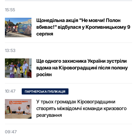
15:55
Щонедільна акція "Не мовчи! Полон
вбиває!" відбулася у Кропивницькому 9
серпня
13:53
Ще одного захисника України зустріли
вдома на Кіровоградщині після полону
росіян
10:47
ПАРТНЕРСЬКА ПУБЛІКАЦІЯ
У трьох громадах Кіровоградщини
створять міжвідомчі команди кризового
реагування
09:47