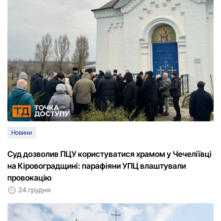
Новини
Суд дозволив ПЦУ користуватися храмом у Чечеліївці
на Кіровоградщині: парафіяни УПЦ влаштували
провокацію
24 грудня