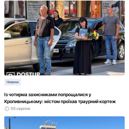
Новини
Із чотирма захисниками попрощалися у
Кропивницькому: містом проїхав траурний кортеж
05 серпня