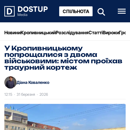
СПІЛЬНОТА
Новини
Кропивницький
Розслідування
Статті
Вироки
Грош
У Кропивницькому
попрощалися з двома
військовими: містом проїхав
траурний кортеж
Діана Коваленко
12:15
·
31 березня
·
2026