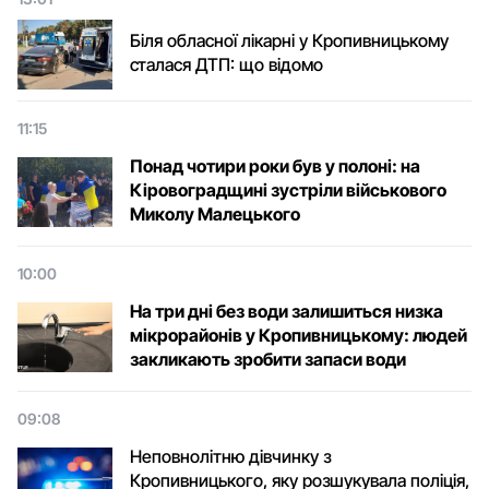
Біля обласної лікарні у Кропивницькому
сталася ДТП: що відомо
11:15
Понад чотири роки був у полоні: на
Кіровоградщині зустріли військового
Микoлу Малецькoгo
10:00
На три дні без води залишиться низка
мікрорайонів у Кропивницькому: людей
закликають зробити запаси води
09:08
Неповнолітню дівчинку з
Кропивницького, яку розшукувала поліція,