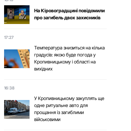
На Кіровоградщині повідомили
про загибель двох захисників
17:27
Температура знизиться на кілька
градусів: якою буде погода у
Кропивницькому і області на
вихідних
16:38
У Кропивницькому закуплять ще
одне ритуальне авто для
прощання із загиблими
військовими