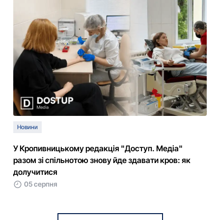
Новини
У Кропивницькому редакція "Доступ. Медіа"
разом зі спільнотою знову йде здавати кров: як
долучитися
05 серпня