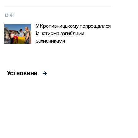
13:41
У Кропивницькому попрощалися
із чотирма загиблими
захисниками
Усі новини