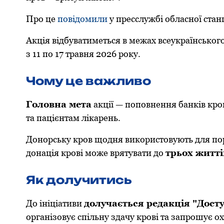
Про це
повідом
или
у пресслужбі обласної стан
Акція відбуватиметься в межах всеукраїнсько
з 11 по 17 травня 2026 року.
Чому це важливо
Головна мета
акції — поповнення банків кро
та пацієнтам лікарень.
Донорську кров щодня використовують для пор
донація крові може врятувати до
трьох житті
Як долучитись
До ініціативи
долучається редакція "Досту
організовує спільну здачу крові та запрошує о