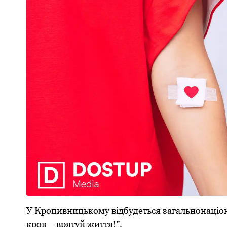
У Кропивницькому відбудеться загальнонаці
кров – врятуй життя!”.