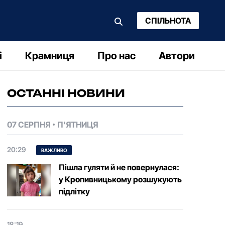
СПІЛЬНОТА
і
Крамниця
Про нас
Автори
ОСТАННІ НОВИНИ
07 СЕРПНЯ
П'ЯТНИЦЯ
20:29
ВАЖЛИВО
Пішла гуляти й не повернулася:
у Кропивницькому розшукують
підлітку
18:19