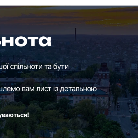
ьнота
ої спільноти та бути
шлемо вам лист із детальною
буваються!