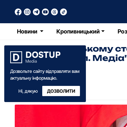
Новини
Кропивницький
Роз
У Кропивницькому ст
крові: "Доступ. Меді
донорами
Дозвольте сайту відправляти вам
актуальну інформацію.
Оксана Коваленко
Ні, дякую
ДОЗВОЛИТИ
16:00
·
09 травня
·
2026