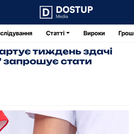
слідування
Статті
Вироки
Грош
артує тиждень здачі
а" запрошує стати