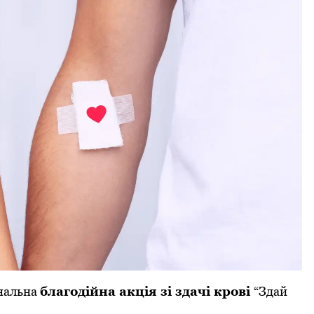
ональна
благодійна акція зі здачі крові
“Здай