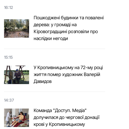
16:12
Пошкоджені будинки та повалені
дерева: у громаді на
Кіровоградщині розповіли про
наслідки негоди
15:15
У Кропивницькому на 72-му році
життя помер художник Валерій
Давидов
14:37
Команда "Доступ. Медіа"
долучилася до чергової донації
крові у Кропивницькому