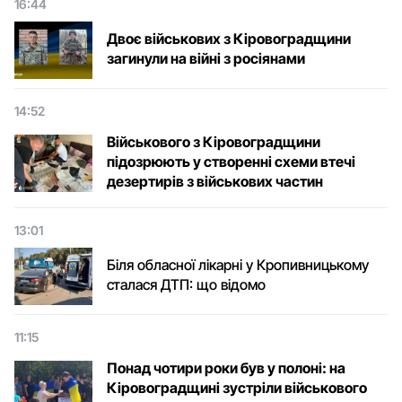
16:44
Двоє військових з Кіровоградщини
загинули на війні з росіянами
14:52
Військового з Кіровоградщини
підозрюють у створенні схеми втечі
дезертирів з військових частин
13:01
Біля обласної лікарні у Кропивницькому
сталася ДТП: що відомо
11:15
Понад чотири роки був у полоні: на
Кіровоградщині зустріли військового