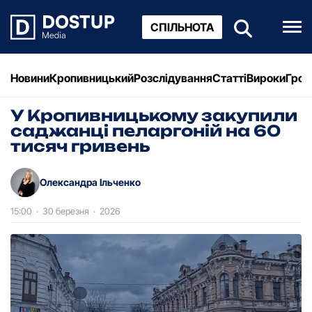
СПІЛЬНОТА
Новини
Кропивницький
Розслідування
Статті
Вироки
Грош
У Кропивницькому закупили
саджанці пеларгоній на 60
тисяч гривень
Олександра Ільченко
15:00
·
30 березня
·
2026