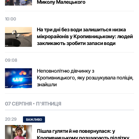
Микoлу Малецькoгo
10:00
На три дні без води залишиться низка
мікрорайонів у Кропивницькому: людей
закликають зробити запаси води
09:08
Неповнолітню дівчинку з
Кропивницького, яку розшукувала поліція,
знайшли
07 СЕРПНЯ
П'ЯТНИЦЯ
20:29
ВАЖЛИВО
Пішла гуляти й не повернулася: у
Кропивницькому розшукують підлітку