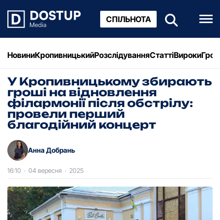
СПІЛЬНОТА
Новини
Кропивницький
Розслідування
Статті
Вироки
Грош
У Кропивницькому збирають
гроші на відновлення
філармонії після обстрілу:
провели перший
благодійний концерт
Анна Добрань
16:10
·
04 вересня
·
2025