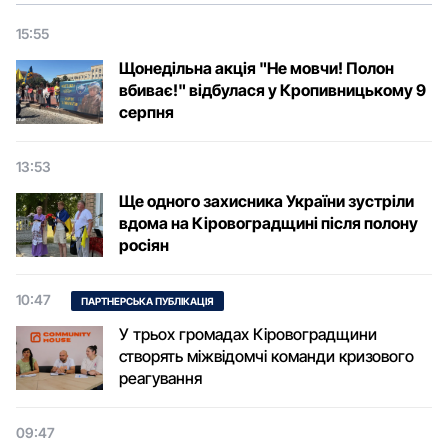
15:55
Щонедільна акція "Не мовчи! Полон
вбиває!" відбулася у Кропивницькому 9
серпня
13:53
Ще одного захисника України зустріли
вдома на Кіровоградщині після полону
росіян
10:47
ПАРТНЕРСЬКА ПУБЛІКАЦІЯ
У трьох громадах Кіровоградщини
створять міжвідомчі команди кризового
реагування
09:47