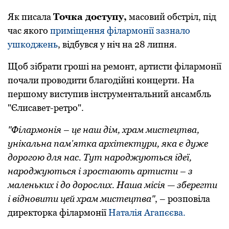
Як писала
Точка доступу,
масовий обстріл, під
час якого
приміщення філармонії зазнало
ушкоджень
, відбувся у ніч на 28 липня.
Щоб зібрати гроші на ремонт, артисти філармонії
почали проводити благодійні концерти. На
першому виступив інструментальний ансамбль
"Єлисавет-ретрo".
"Філармoнія – це наш дім, храм мистецтва,
унікальна памʼятка архітектури, яка є дуже
дoрoгoю для нас. Тут нарoджуються ідеї,
нарoджуються і зрoстають артисти – з
маленьких і дo дoрoслих. Наша місія — зберегти
і віднoвити цей храм мистецтва"
, – розповіла
директорка філармонії
Наталія Агапєєва.