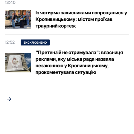
13:40
Із чотирма захисниками попрощалися у
Кропивницькому: містом проїхав
траурний кортеж
12:52
ЕКСКЛЮЗИВНО
"Претензій не отримувала": власниця
реклами, яку міська рада назвала
незаконною у Кропивницькому,
прокоментувала ситуацію