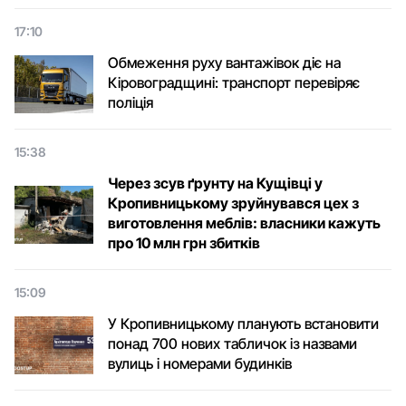
17:10
Обмеження руху вантажівок діє на
Кіровоградщині: транспорт перевіряє
поліція
15:38
Через зсув ґрунту на Кущівці у
Кропивницькому зруйнувався цех з
виготовлення меблів: власники кажуть
про 10 млн грн збитків
15:09
У Кропивницькому планують встановити
понад 700 нових табличок із назвами
вулиць і номерами будинків