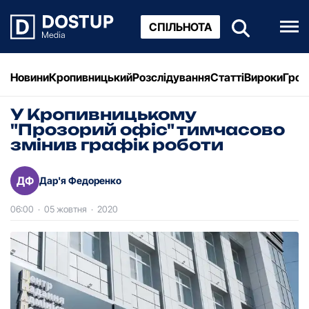
СПІЛЬНОТА
Новини
Кропивницький
Розслідування
Статті
Вироки
Грош
У Кропивницькому
"Прозорий офіс" тимчасово
змінив графік роботи
ДФ
Дар'я Федоренко
06:00
·
05 жовтня
·
2020