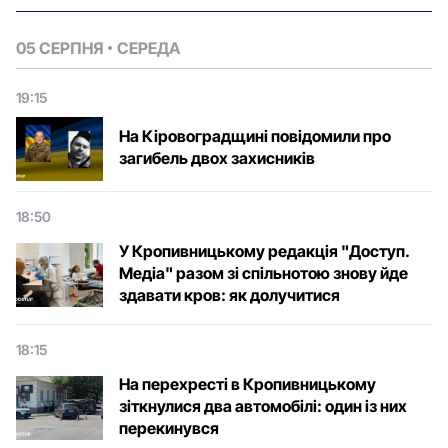
05 СЕРПНЯ
СЕРЕДА
19:15
На Кіровоградщині повідомили про
загибель двох захисників
18:50
У Кропивницькому редакція "Доступ.
Медіа" разом зі спільнотою знову йде
здавати кров: як долучитися
18:15
На перехресті в Кропивницькому
зіткнулися два автомобілі: один із них
перекинувся