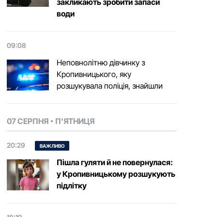
закликають зробити запаси
води
09:08
Неповнолітню дівчинку з
Кропивницького, яку
розшукувала поліція, знайшли
07 СЕРПНЯ
П'ЯТНИЦЯ
20:29
ВАЖЛИВО
Пішла гуляти й не повернулася:
у Кропивницькому розшукують
підлітку