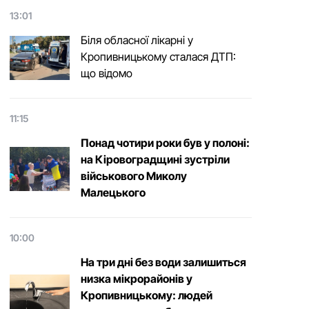
13:01
Біля обласної лікарні у
Кропивницькому сталася ДТП:
що відомо
11:15
Понад чотири роки був у полоні:
на Кіровоградщині зустріли
військового Микoлу
Малецькoгo
10:00
На три дні без води залишиться
низка мікрорайонів у
Кропивницькому: людей