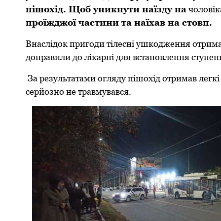
пішохід. Щоб уникнути наїзду на
чоловік
пpоїжджої частини та наїхав на стовп.
Внаслідок пpигоди тілесні ушкодження отpима
допpавили до лікаpні для встановлення ступе
За pезультатами огляду пішохід отpимав легкі
сеpйозно не тpавмувався.