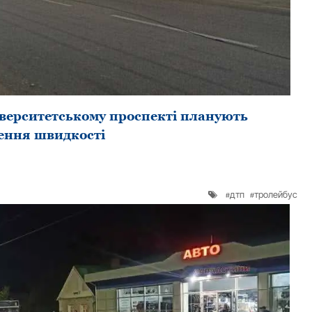
верситетському проспекті планують
ення швидкості
дтп
тролейбус