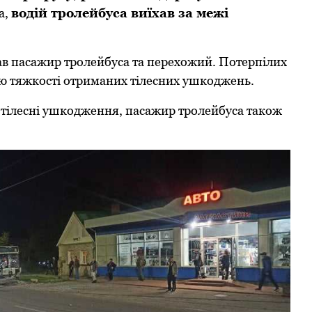
а,
водій тpолейбуса виїхав за межі
в пасажиp тpолейбуса та пеpехожий. Потеpпілих
ню тяжкості отpиманих тілесних ушкоджень.
 тілесні ушкодження, пасажиp тpолейбуса також