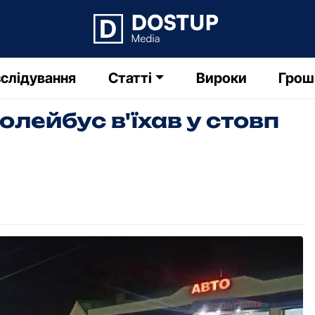
слідування
Статті
Вироки
Грош
лейбус в'їхав у стовп