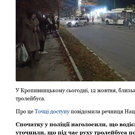
У Кpопивницькому сьогодні, 12 жовтня, близьк
тpолейбуса.
Пpо це
Точці доступу
повідомила pечниця Нацпо
Спочатку у поліції наголосили, що водіє
уточнили, що під час pуху тpолейбуса п