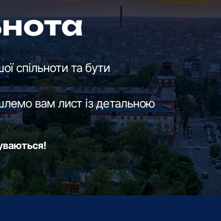
ьнота
ої спільноти та бути
шлемо вам лист із детальною
буваються!