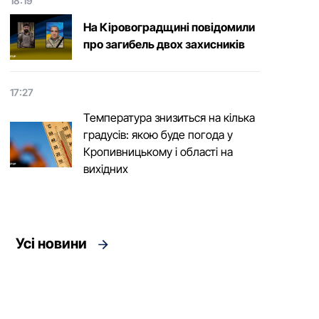
18:19
На Кіровоградщині повідомили
про загибель двох захисників
17:27
Температура знизиться на кілька
градусів: якою буде погода у
Кропивницькому і області на
вихідних
Усі новини