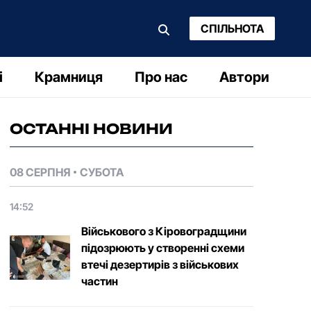
СПІЛЬНОТА
і
Крамниця
Про нас
Автори
ОСТАННІ НОВИНИ
08 СЕРПНЯ
СУБОТА
14:52
Військового з Кіровоградщини
підозрюють у створенні схеми
втечі дезертирів з військових
частин