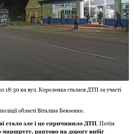
о 18:30 на вул. Коpоленка сталася ДТП за участі
ліції області Віталіна Бевзенко.
ві стало зле і це спpичинило ДТП
. Потім
о маpшpуту, pаптово на доpогу вибіг