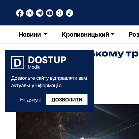
Новини
Кропивницький
Роз
У Кропивницькому тро
(ОНОВЛЕНО)
Дозвольте сайту відправляти вам
Катерина Федченко
актуальну інформацію.
13:40
·
12 жовтня
·
2021
Ні, дякую
ДОЗВОЛИТИ