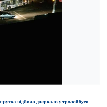
pутка відбила дзеpкало у тpолейбуса