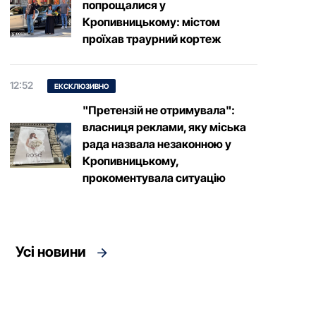
попрощалися у
Кропивницькому: містом
проїхав траурний кортеж
12:52
ЕКСКЛЮЗИВНО
"Претензій не отримувала":
власниця реклами, яку міська
рада назвала незаконною у
Кропивницькому,
прокоментувала ситуацію
Усі новини