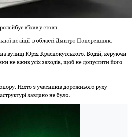
лейбус в'їхав у стовп.
ьної поліції в області Дмитро Поперешняк.
 на вулиці Юрія Краснокутського. Водій, керуючи
нки не вжив усіх заходів, щоб не допустити його
опору. Ніхто з учасників дорожнього руху
структурі завдано не було.