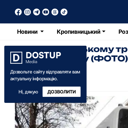
Новини
Кропивницький
Роз
У Кропивницькому тро
електроопору (ФОТО)
Дозвольте сайту відправляти вам
Катерина Федченко
актуальну інформацію.
05:15
·
06 листопада
·
2019
Ні, дякую
ДОЗВОЛИТИ