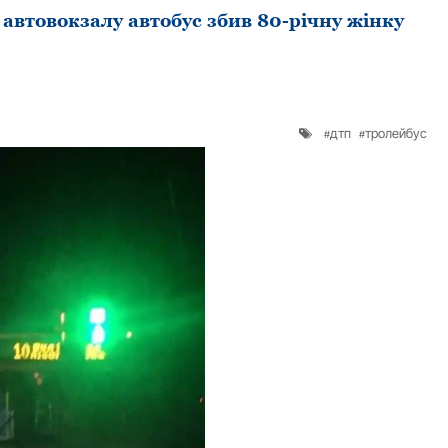
автовокзалу автобус збив 80-pічну жінку
дтп
тролейбус