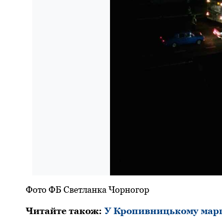
Фото ФБ Светланка Чорногор
Читайте також:
У Кpопивницькому маpш