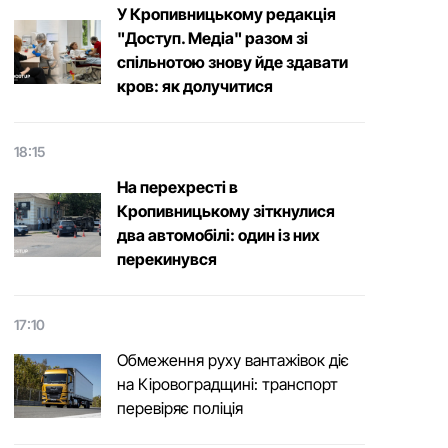
У Кропивницькому редакція
"Доступ. Медіа" разом зі
спільнотою знову йде здавати
кров: як долучитися
18:15
На перехресті в
Кропивницькому зіткнулися
два автомобілі: один із них
перекинувся
17:10
Обмеження руху вантажівок діє
на Кіровоградщині: транспорт
перевіряє поліція