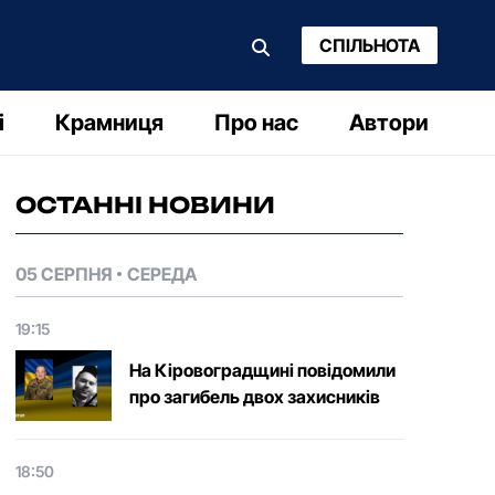
СПІЛЬНОТА
і
Крамниця
Про нас
Автори
ОСТАННІ НОВИНИ
05 СЕРПНЯ
СЕРЕДА
19:15
На Кіровоградщині повідомили
про загибель двох захисників
18:50