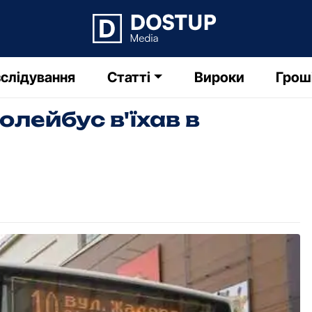
слідування
Статті
Вироки
Грош
лейбус в'їхав в