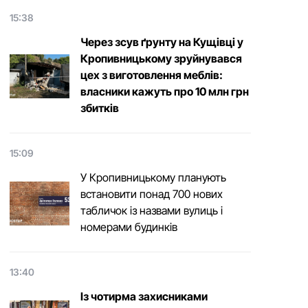
15:38
Через зсув ґрунту на Кущівці у
Кропивницькому зруйнувався
цех з виготовлення меблів:
власники кажуть про 10 млн грн
збитків
15:09
У Кропивницькому планують
встановити понад 700 нових
табличок із назвами вулиць і
номерами будинків
13:40
Із чотирма захисниками