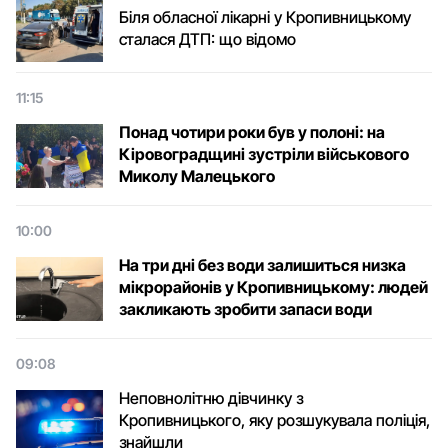
Біля обласної лікарні у Кропивницькому
сталася ДТП: що відомо
11:15
Понад чотири роки був у полоні: на
Кіровоградщині зустріли військового
Микoлу Малецькoгo
10:00
На три дні без води залишиться низка
мікрорайонів у Кропивницькому: людей
закликають зробити запаси води
09:08
Неповнолітню дівчинку з
Кропивницького, яку розшукувала поліція,
знайшли