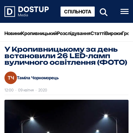
СПІЛЬНОТА
Новини
Кропивницький
Розслідування
Статті
Вироки
Грош
У Кропивницькому за день
встановили 26 LED-ламп
вуличного освітлення (ФОТО)
ТЧ
Таміла Чорноморець
12:00
·
09 квітня
·
2020