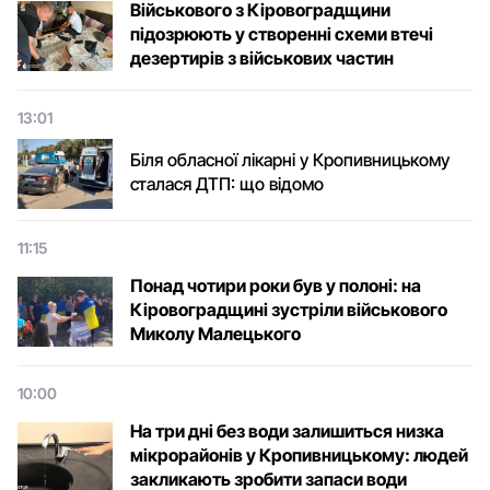
Військового з Кіровоградщини
підозрюють у створенні схеми втечі
дезертирів з військових частин
13:01
Біля обласної лікарні у Кропивницькому
сталася ДТП: що відомо
11:15
Понад чотири роки був у полоні: на
Кіровоградщині зустріли військового
Микoлу Малецькoгo
10:00
На три дні без води залишиться низка
мікрорайонів у Кропивницькому: людей
закликають зробити запаси води