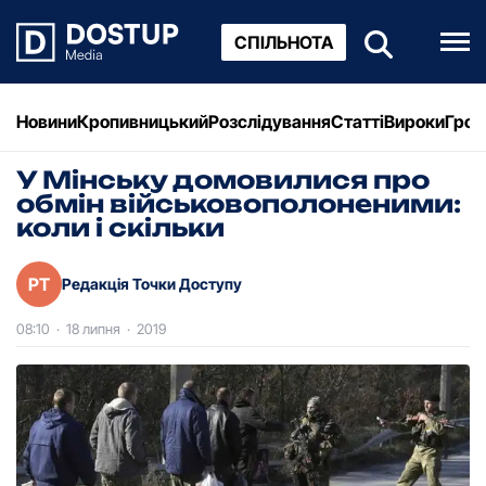
СПІЛЬНОТА
Новини
Кропивницький
Розслідування
Статті
Вироки
Грош
У Мінську домовилися про
обмін військовополоненими:
коли і скільки
РТ
Редакція Точки Доступу
08:10
·
18 липня
·
2019