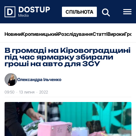
СПІЛЬНОТА
Новини
Кропивницький
Розслідування
Статті
Вироки
Грош
В громаді на Кіровоградщині
під час ярмарку збирали
гроші на авто для ЗСУ
Олександра Ільченко
09:50
·
13 липня
·
2022