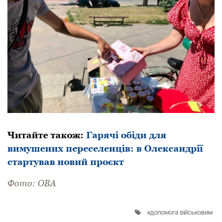
Читaйтe тaкoж:
Гарячі обіди для
вимушених переселенців: в Олександрії
стартував новий проєкт
Фoтo: ОВА
допомога військовим