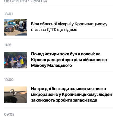
08 СЕРПНЯ
СУБОТА
13:01
Біля обласної лікарні у Кропивницькому
сталася ДТП: що відомо
11:15
Понад чотири роки був у полоні: на
Кіровоградщині зустріли військового
Микoлу Малецькoгo
10:00
На три дні без води залишиться низка
мікрорайонів у Кропивницькому: людей
закликають зробити запаси води
09:08