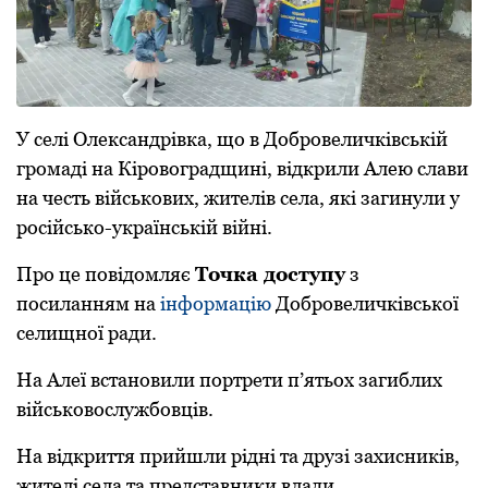
У селі Олександрівка, що в Добровеличківській
громаді на Кіровоградщині, відкрили Алею слави
на честь військових, жителів села, які загинули у
російсько-українській війні.
Про це повідомляє
Точка доступу
з
посиланням на
інформацію
Добровеличківської
селищної ради.
На Алеї встановили портрети п’ятьох загиблих
військовослужбовців.
На відкриття прийшли рідні та друзі захисників,
жителі села та представники влади.