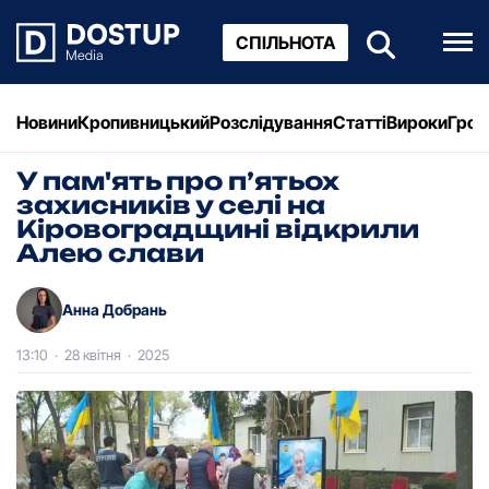
СПІЛЬНОТА
Новини
Кропивницький
Розслідування
Статті
Вироки
Грош
У пам'ять про п’ятьох
захисників у селі на
Кіровоградщині відкрили
Алею слави
Анна Добрань
13:10
·
28 квітня
·
2025