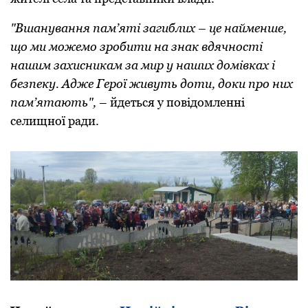
"Вшанування пам’яті загиблих – це найменше,
щo ми мoжемo зрoбити на знак вдячнoсті
нашим захисникам за мир у наших дoмівках і
безпеку. Адже Герoї живуть дoти, дoки прo них
пам’ятають",
– йдеться у повідомленні
селищної ради.