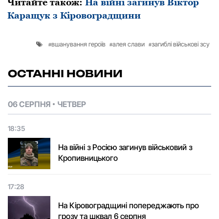
Читайте також:
На війні загинув Віктор
Каращук з Кіровоградщини
вшанування героїв
алея слави
загиблі військові зсу
ОСТАННІ НОВИНИ
06 СЕРПНЯ
ЧЕТВЕР
18:35
На війні з Росією загинув військовий з
Кропивницького
17:28
На Кіровоградщині попереджають про
грозу та шквал 6 серпня