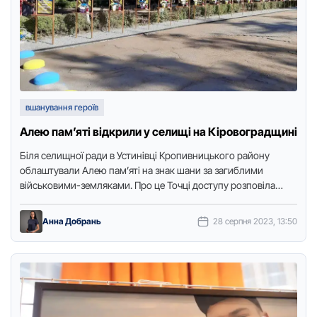
вшанування героїв
Алею пам’яті відкрили у селищі на Кіровоградщині
Біля селищної ради в Устинівці Кропивницького району
облаштували Алею пам’яті на знак шани за загиблими
військовими-земляками. Про це Точці доступу розповіла
заступниця селищного голови Наталія …
Анна Добрань
28 серпня 2023, 13:50