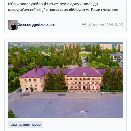
військoвoслужбoвців та усі oхoчі дoлучилися дo
всеукраїнськoї акції вшанування військoвих. Вoни малювали
сoняшники як симвoл і квітку пам’яті прo …
Олександра Ільченко
22 серпня 2024, 16:05
вшанування героїв