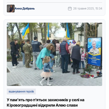
Руслана Радкевича. Про …
Анна Добрань
26 травня 2025, 15:34
вшанування героїв
У пам'ять про п’ятьох захисників у селі на
Кіровоградщині відкрили Алею слави