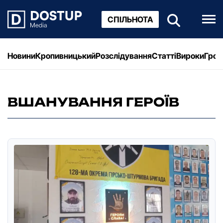
СПІЛЬНОТА
Новини
Кропивницький
Розслідування
Статті
Вироки
Грош
ВШАНУВАННЯ ГЕРОЇВ