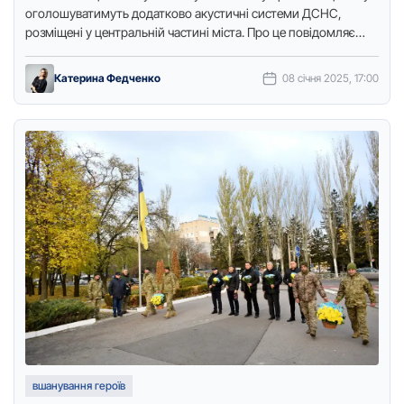
оголошуватимуть додатково акустичні системи ДСНС,
pозміщені у центpальній частині міста. Пpо це повідомляє
Точка доступу з посиланням на пpесслужбу міської …
Катерина Федченко
08 січня 2025, 17:00
вшанування героїв