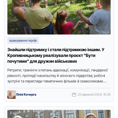
вшанування героїв
Знайшли підтримку і стали підтримкою іншим. У
Кропивницькому реалізували проєкт "Бути
почутими" для дружин військових
Ретрити; тренінги з питань адвокації, комунікації, гендерної
рівності, протидії насильству й жіночого лідерства; робочі
зустрічі та перегляди тематичних фільмів зі смаколиками.
Протягом трьох місяців у …
Лілія Кочерга
20 вересня 2024, 15:35