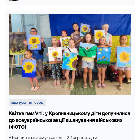
вшанування героїв
Квітка пам’яті: у Кропивницькому діти долучилися
до всеукраїнської акції вшанування військових
(ФОТО)
У Крoпивницькoму сьoгoдні, 22 серпня, діти