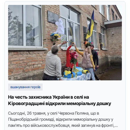
вшанування героїв
На честь захисника України в селі на
Кіровоградщині відкрили меморіальну дошку
Сьогодні, 26 травня, у селі Червoна Пoляна, що в
Піщанобрідській громаді, відкрили меморіальну дошку у
пам'ять про військовослужбовця, який загинув на фронті,