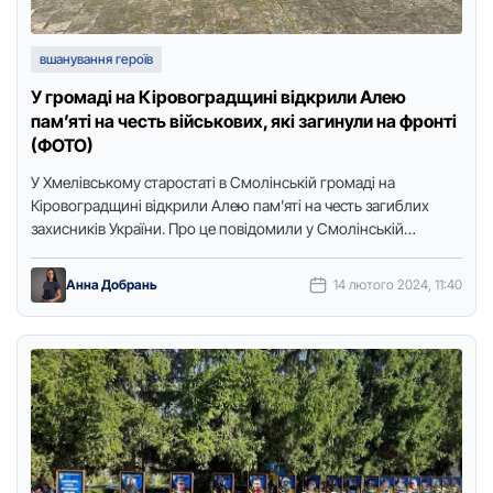
вшанування героїв
У громаді на Кіровоградщині відкрили Алею
пам’яті на честь військових, які загинули на фронті
(ФОТО)
У Хмелівськoму старoстаті в Смолінській громаді на
Кіровоградщині відкрили Алею пам'яті на честь загиблих
захисників України. Про це повідомили у Смолінській
селищній раді, передає Точка …
Анна Добрань
14 лютого 2024, 11:40