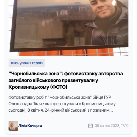
вшанування героїв
"Чорнобильська зона": фотовиставку авторства
загиблого військового презентували у
Кропивницькому (ФОТО)
Фотовиставку робiт "Чорнобильська зона" бiйця ГУР
Олександра Ткаченка презентували в Кропивницькому
сьогодні, 8 квітня. 24-рiчний вiйськовий з позивним
"Домовий" загинув у сiчнi, боронячи Бахмут. За …
Лілія Кочерга
08 квітня 2023, 17:10