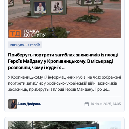
вшанування героїв
Приберуть портрети загиблих захисників із площі
Героїв Майдану у Кропивницькому. В міськраді
розповіли, чому і куди їх …
У Кропивницькому 17 інформаційних кубів, на яких зображені
портрети загиблих у російсько-українській війні захисників і
захисниць, приберуть із площі Героїв Майдану. Про це
розповіла директорка …
Анна Добрань
14 січня 2025, 14:05