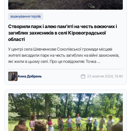
вшанування героїв
Створили парк і алею пам’яті на честь воюючих і
загиблих захисників в селі Кіровоградської
області
У центрі села Шевченкове Соколівської громади місцеві
жителі висадили парк на честь загиблих на війні захисників,
які жили в цьому селі. Про це повідомляє Точка …
Анна Добрань
23 жовтня 2024, 13:40