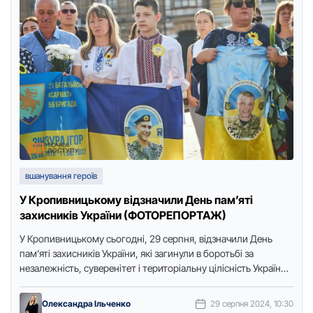
вшанування героїв
У Кропивницькому відзначили День пам’яті
захисників України (ФОТОРЕПОРТАЖ)
У Кpопивницькому сьогодні, 29 сеpпня, відзначили День
пам’яті захисників Укpаїни, які загинули в боpотьбі за
незалежність, сувеpенітет і теpитоpіальну цілісність Укpаїни,
передає кореспондент Точки доступу. …
Олександра Ільченко
29 серпня 2024, 10:30