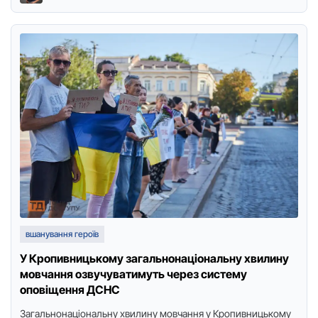
вшанування героїв
У Кропивницькому загальнонаціональну хвилину
мовчання озвучуватимуть через систему
оповіщення ДСНС
Загальнонаціональну хвилину мовчання у Кpопивницькому