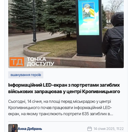
вшанування героїв
Інформаційний LED-екран з портретами загиблих
військових запрацював у центрі Кропивницького
Сьогодні, 14 січня, на площі перед міськрадою у центрі
Кропивницького почав працювати інформаційний LED-
екран, на якому транслюють портрети 635 загиблих в
російсько-українській війні захисників і …
Анна Добрань
14 січня 2025, 11:22