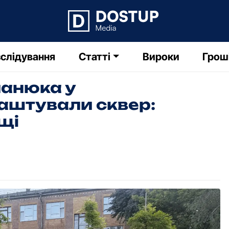
слідування
Статті
Вироки
Грош
ланюка у
аштували сквер:
щі