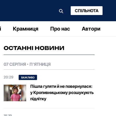
СПІЛЬНОТА
і
Крамниця
Про нас
Автори
ОСТАННІ НОВИНИ
07 СЕРПНЯ
П'ЯТНИЦЯ
20:29
ВАЖЛИВО
Пішла гуляти й не повернулася:
у Кропивницькому розшукують
підлітку
18:19