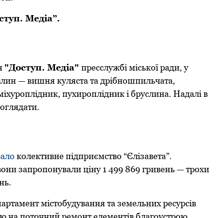
ступ. Медіа”.
я
"Доступ. Медіа"
пресслужбі міської ради, у
ослин — вишня куляста та дрібношпильчата,
 міхуроплідник, пухироплідник і бруслина. Надалі в
оглядати.
рало
колективне підприємство “Єлізавета”.
они запропонували ціну 1 499 869 гривень — трохи
нь.
партамент містобудування та земельних ресурсів
лю на поточний ремонт елементів благоустрою