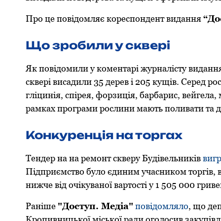
Про це повідомляє кореспондент видання
“До
Що зробили у сквері
Як повідомили у коментарі журналісту виданн
сквері висадили 35 дерев і 205 кущів. Серед р
гліцинія, спірея, форзиція, барбарис, вейгела,
рамках програми рослини мають поливати та д
Конкуренція на торгах
Тендер на на ремонт скверу Будівельників
виг
Підприємство було єдиним учасником торгів, в
нижче від очікуваної вартості у 1 505 000 гриве
Раніше
"Доступ. Медіа"
повідомляло
, що де
Кропивницької міської ради оголосив закупів