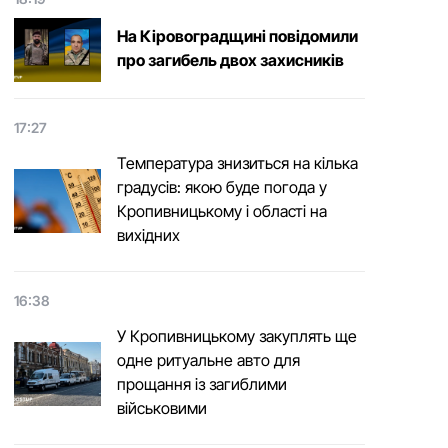
На Кіровоградщині повідомили
про загибель двох захисників
17:27
Температура знизиться на кілька
градусів: якою буде погода у
Кропивницькому і області на
вихідних
16:38
У Кропивницькому закуплять ще
одне ритуальне авто для
прощання із загиблими
військовими