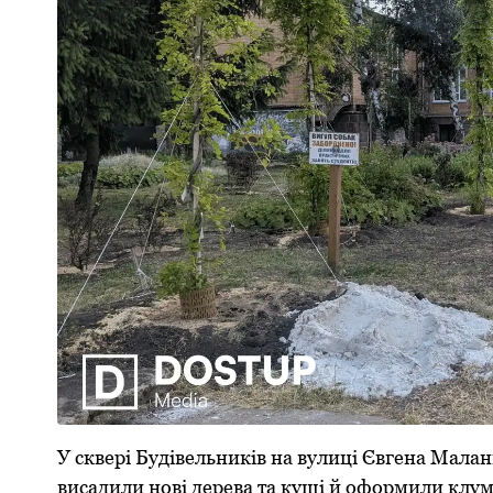
У сквері Будівельників на вулиці Євгена Ма
висадили нові дерева та кущі й оформили клум