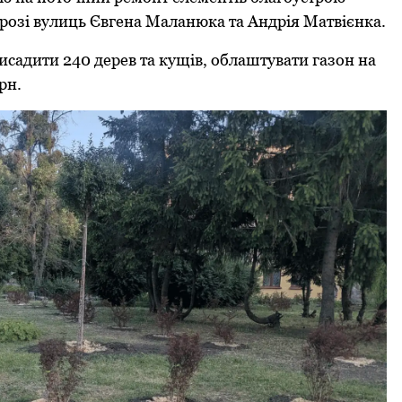
 розі вулиць Євгена Маланюка та Андрія Матвієнка.
висадити 240 дерев та кущів, облаштувати газон на
рн.