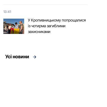
13:41
У Кропивницькому попрощалися
із чотирма загиблими
захисниками
Усі новини