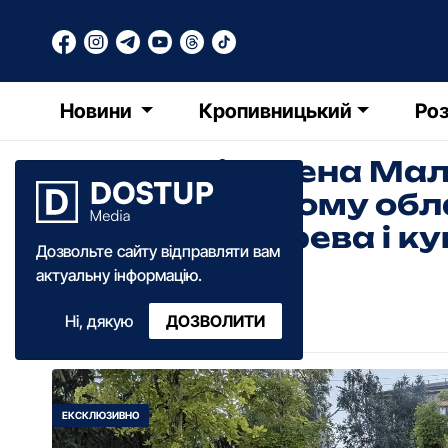
Новини
Кропивницький
Роз
На вулиці Євгена Ма
Кропивницькому обл
висадили дерева і ку
Дозвольте сайту відправляти вам
актуальну інформацію.
Назар Здоровенко
Ні, дякую
ДОЗВОЛИТИ
14:10
·
01 липня
·
2026