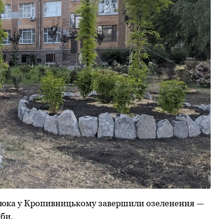
ланюка у Кропивницькому завершили озеленення —
би.