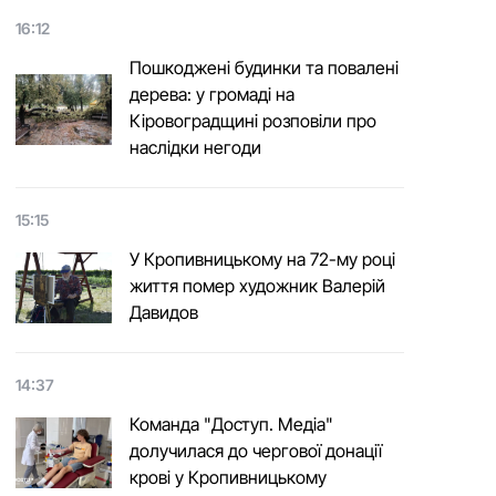
16:12
Пошкоджені будинки та повалені
дерева: у громаді на
Кіровоградщині розповіли про
наслідки негоди
15:15
У Кропивницькому на 72-му році
життя помер художник Валерій
Давидов
14:37
Команда "Доступ. Медіа"
долучилася до чергової донації
крові у Кропивницькому