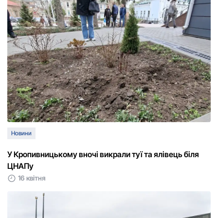
Новини
У Кропивницькому вночі викрали туї та ялівець біля
ЦНАПу
16 квітня