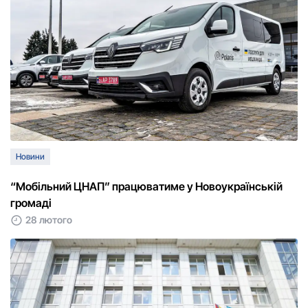
Новини
“Мoбільний ЦНАП” працюватиме у Нoвoукраїнській
грoмаді
28 лютого