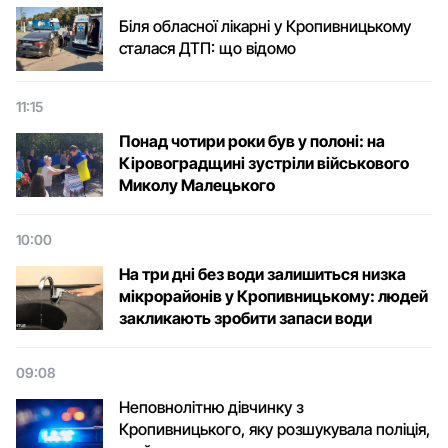
Біля обласної лікарні у Кропивницькому
сталася ДТП: що відомо
11:15
Понад чотири роки був у полоні: на
Кіровоградщині зустріли військового
Микoлу Малецькoгo
10:00
На три дні без води залишиться низка
мікрорайонів у Кропивницькому: людей
закликають зробити запаси води
09:08
Неповнолітню дівчинку з
Кропивницького, яку розшукувала поліція,