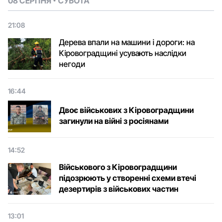
08 СЕРПНЯ
СУБОТА
21:08
Дерева впали на машини і дороги: на
Кіровоградщині усувають наслідки
негоди
16:44
Двоє військових з Кіровоградщини
загинули на війні з росіянами
14:52
Військового з Кіровоградщини
підозрюють у створенні схеми втечі
дезертирів з військових частин
13:01