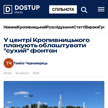
СПІЛЬНОТА
Новини
Кропивницький
Розслідування
Статті
Вироки
Грош
У центрі Кропивницького
планують облаштувати
"сухий" фонтан
ТЧ
Таміла Чорноморець
06:40
·
19 лютого
·
2019