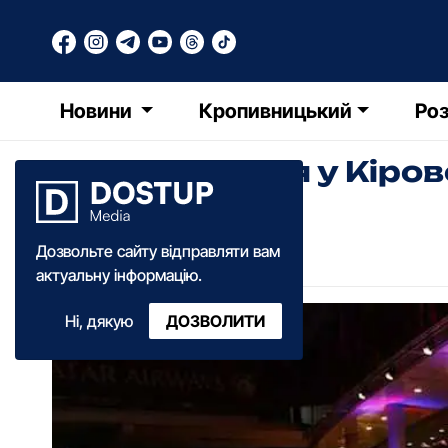
Новини
Кропивницький
Роз
Перше травня у Кіров
РТ
Редакція Точки Доступу
Дозвольте сайту відправляти вам
13:49
·
12 травня
·
2014
актуальну інформацію.
Ні, дякую
ДОЗВОЛИТИ