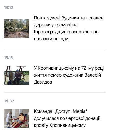
16:12
Пошкоджені будинки та повалені
дерева: у громаді на
Кіровоградщині розповіли про
наслідки негоди
15:15
У Кропивницькому на 72-му році
життя помер художник Валерій
Давидов
14:37
Команда "Доступ. Медіа"
долучилася до чергової донації
крові у Кропивницькому