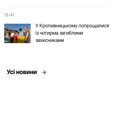
13:41
У Кропивницькому попрощалися
із чотирма загиблими
захисниками
Усі новини