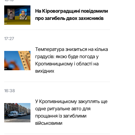
На Кіровоградщині повідомили
про загибель двох захисників
17:27
Температура знизиться на кілька
градусів: якою буде погода у
Кропивницькому і області на
вихідних
16:38
У Кропивницькому закуплять ще
одне ритуальне авто для
прощання із загиблими
військовими