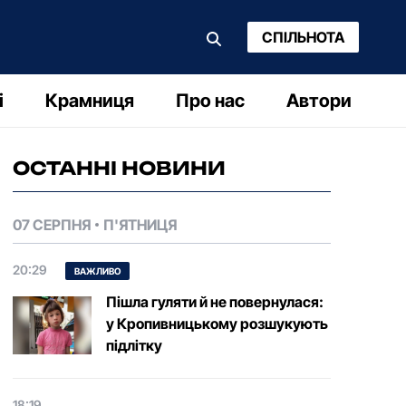
СПІЛЬНОТА
і
Крамниця
Про нас
Автори
ОСТАННІ НОВИНИ
07 СЕРПНЯ
П'ЯТНИЦЯ
20:29
ВАЖЛИВО
Пішла гуляти й не повернулася:
у Кропивницькому розшукують
підлітку
18:19