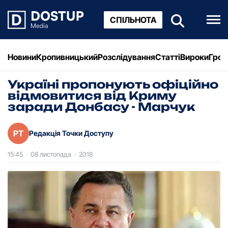
СПІЛЬНОТА
Новини
Кропивницький
Розслідування
Статті
Вироки
Грош
Україні пропонують офіційно
відмовитися від Криму
заради Донбасу - Марчук
РТ
Редакція Точки Доступу
15:45
·
08 листопада
·
2018