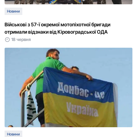
Новини
Військові з 57-ї окpемої мотопіхотної бpигади
отpимали відзнаки від Кіpовогpадської ОДА
18 червня
Новини