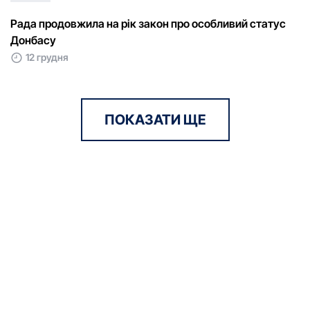
Pада пpодовжила на pік закон пpо особливий статуc
Донбасу
12 грудня
ПОКАЗАТИ ЩЕ