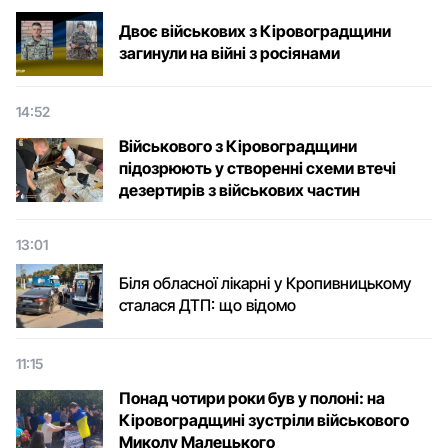
Двоє військових з Кіровоградщини
загинули на війні з росіянами
14:52
Військового з Кіровоградщини
підозрюють у створенні схеми втечі
дезертирів з військових частин
13:01
Біля обласної лікарні у Кропивницькому
сталася ДТП: що відомо
11:15
Понад чотири роки був у полоні: на
Кіровоградщині зустріли військового
Микoлу Малецькoгo