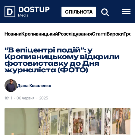
СПІЛЬНОТА
Новини
Кропивницький
Розслідування
Статті
Вироки
Грош
“В епіцентрі подій”: у
Кропивницькому відкрили
фотовиставку до Дня
журналіста (ФОТО)
Діана Коваленко
18:11
·
06 червня
·
2025