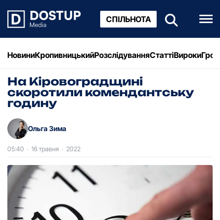
СПІЛЬНОТА
Новини
Кропивницький
Розслідування
Статті
Вироки
Грош
На Кіровоградщині
скоротили комендантську
годину
Ольга Зима
05:40
·
16 травня
·
2022