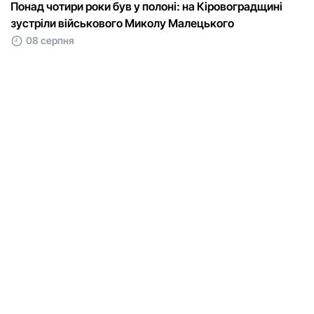
Понад чотири роки був у полоні: на Кіровоградщині
зустріли військового Микoлу Малецькoгo
08 серпня