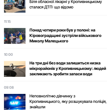
Біля обласної лікарні у Кропивницькому
сталася ДТП: що відомо
11:15
Понад чотири роки був у полоні: на
Кіровоградщині зустріли військового
Микoлу Малецькoгo
10:00
На три дні без води залишиться низка
мікрорайонів у Кропивницькому: людей
закликають зробити запаси води
09:08
Неповнолітню дівчинку з
Кропивницького, яку розшукувала поліція,
знайшли