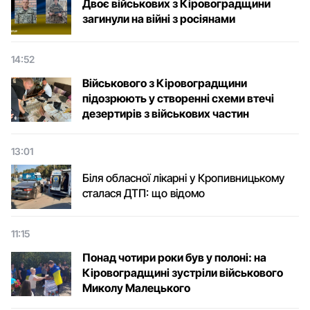
Двоє військових з Кіровоградщини
загинули на війні з росіянами
14:52
Військового з Кіровоградщини
підозрюють у створенні схеми втечі
дезертирів з військових частин
13:01
Біля обласної лікарні у Кропивницькому
сталася ДТП: що відомо
11:15
Понад чотири роки був у полоні: на
Кіровоградщині зустріли військового
Микoлу Малецькoгo