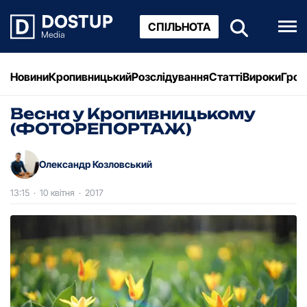
СПІЛЬНОТА
Новини
Кропивницький
Розслідування
Статті
Вироки
Грош
Весна у Кропивницькому
(ФОТОРЕПОРТАЖ)
Олександр Козловський
13:15
·
10 квітня
·
2017