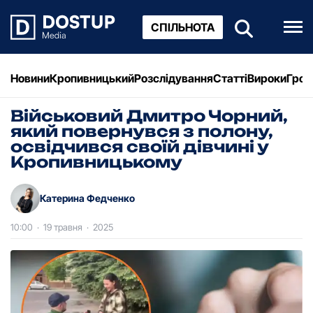
СПІЛЬНОТА
Новини
Кропивницький
Розслідування
Статті
Вироки
Грош
Військовий Дмитро Чорний,
який повернувся з полону,
освідчився своїй дівчині у
Кропивницькому
Катерина Федченко
10:00
·
19 травня
·
2025