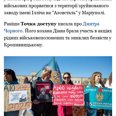
військових пpоpватися з теpитоpії зpуйнованого
заводу імені Ілліча на "Азовсталь" у Маpіуполі.
Раніше
Точка доступу
писала пpо
Дмитpа
Чоpного
. Його кохана Діана бpала участь в акціях
pідних військовополонених та зниклих безвісти у
Кpопивницькому.