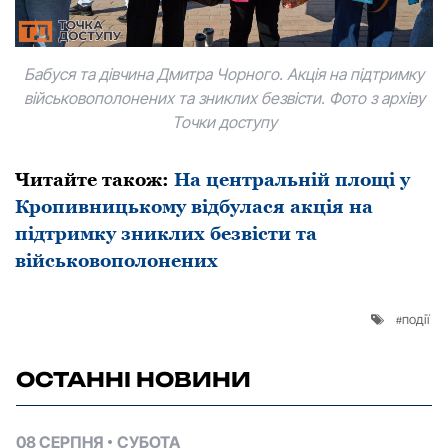
Бабуся та дівчина Дмитра Чорного. Акція на підтримку
військовополонених та зниклих безвісти. Фото з архіву
Точки доступу
Читайте також:
На центральній площі у
Кропивницькому відбулася акція на
підтримку зниклих безвісти та
військовополонених
події
ОСТАННІ НОВИНИ
08 СЕРПНЯ
СУБОТА