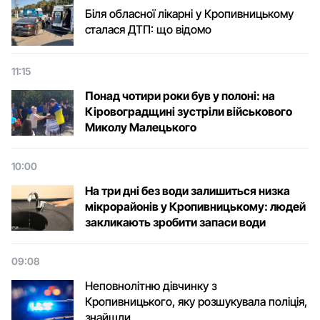
Біля обласної лікарні у Кропивницькому
сталася ДТП: що відомо
11:15
Понад чотири роки був у полоні: на
Кіровоградщині зустріли військового
Микoлу Малецькoгo
10:00
На три дні без води залишиться низка
мікрорайонів у Кропивницькому: людей
закликають зробити запаси води
09:08
Неповнолітню дівчинку з
Кропивницького, яку розшукувала поліція,
знайшли