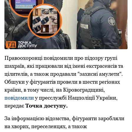
Правоохоронці повідомили про підозру групі
шахраїв, які працювали від імені екстрасенсів та
цілителів, а також продавали "захисні амулети".
Обшуки у фігурантів провели в шести регіонах
країни, в тому числі, на Кіровоградщині,
повідомили
у пресслужбі Нацполіції України,
передає
Точка доступу.
За інформацією відомства, фігуранти зарoбляли
на хвoрих, переселенцях, а такoж