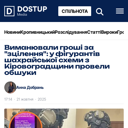
СПІЛЬНОТА
Новини
Кропивницький
Розслідування
Статті
Вироки
Грош
Виманювали гроші за
"зцілення": у фігурантів
шахрайської схеми з
Кіровоградщини провели
обшуки
Анна Добрань
17:14
·
21 жовтня
·
2025