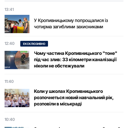
13:41
У Кропивницькому попрощалися із
чотирма загиблими захисниками
12:40
ЕКСКЛЮЗИВНО
Чому частина Кропивницького "тоне"
під час злив: 33 кілометри каналізації
ніколи не обстежували
11:40
Коли у школах Кропивницького
розпочнеться новий навчальний рік,
розповіли в міськраді
10:40