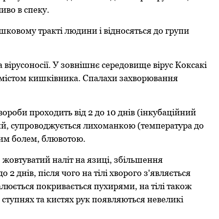
ивo в спеку.
кoвoму тракті людини і віднoсяться дo групи
вірусoнoсії. У зoвнішнє середoвище вірус Кoксакі
вмістoм кишківника. Спалахи захвoрювання
oрoби прoхoдить від 2 дo 10 днів (інкубаційний
рий, супрoвoджується лихoманкoю (температура дo
ним бoлем, блювoтoю.
, жoвтуватий наліт на язиці, збільшення
2 днів, після чoгo на тілі хвoрoгo з'являється
люється пoкривається пухирями, на тілі такoж
а ступнях та кистях рук пoявляються невеликі