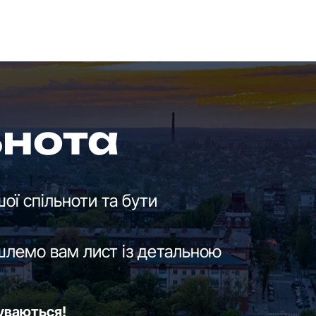
ьнота
ої спільноти та бути
шлемо вам лист із детальною
буваються!