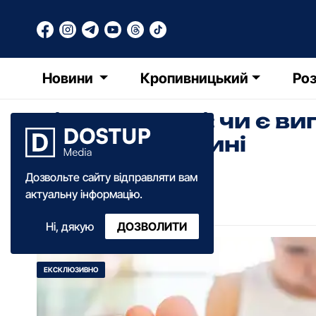
Новини
Кропивницький
Роз
Вірус Коксакі: чи є 
Кіровоградщині
Дозвольте сайту відправляти вам
Олександра Ільченко
актуальну інформацію.
15:30
·
20 жовтня
·
2025
Ні, дякую
ДОЗВОЛИТИ