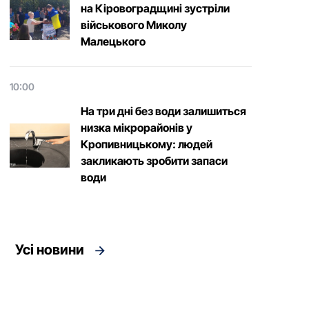
на Кіровоградщині зустріли
військового Микoлу
Малецькoгo
10:00
На три дні без води залишиться
низка мікрорайонів у
Кропивницькому: людей
закликають зробити запаси
води
Усі новини