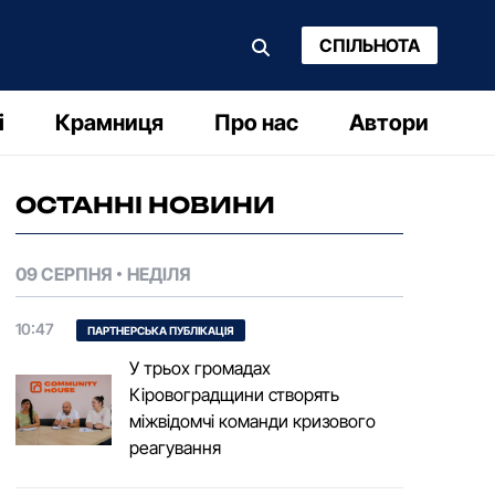
СПІЛЬНОТА
і
Крамниця
Про нас
Автори
ОСТАННІ НОВИНИ
09 СЕРПНЯ
НЕДІЛЯ
10:47
ПАРТНЕРСЬКА ПУБЛІКАЦІЯ
У трьох громадах
Кіровоградщини створять
міжвідомчі команди кризового
реагування