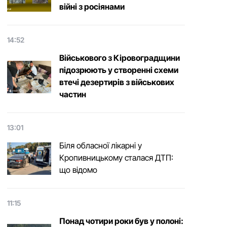
війні з росіянами
14:52
Військового з Кіровоградщини
підозрюють у створенні схеми
втечі дезертирів з військових
частин
13:01
Біля обласної лікарні у
Кропивницькому сталася ДТП:
що відомо
11:15
Понад чотири роки був у полоні: