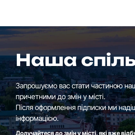
Наша спіл
Запрошуємо вас стати частиною наш
причетними до змін у місті.
Після оформлення підписки ми наді
інформацією.
Долучайтеся до змін у місті, які вже від