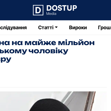
слідування
Статті
Вироки
Грош
йна на майже мільйон
ькому чоловіку
зру