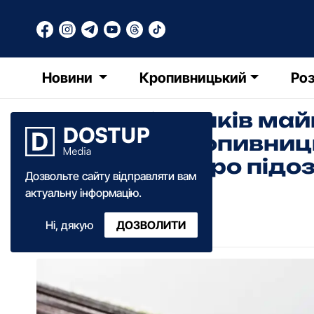
Новини
Кропивницький
Роз
Вкрав з будинків ма
гривень: у Кропивниц
повідомили про підо
Дозвольте сайту відправляти вам
актуальну інформацію.
Олександра Ільченко
Ні, дякую
ДОЗВОЛИТИ
11:35
·
17 жовтня
·
2025