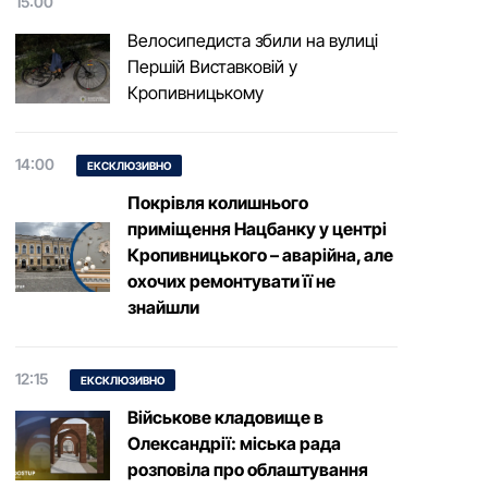
15:00
Велосипедиста збили на вулиці
Першій Виставковій у
Кропивницькому
14:00
ЕКСКЛЮЗИВНО
Покрівля колишнього
приміщення Нацбанку у центрі
Кропивницького – аварійна, але
охочих ремонтувати її не
знайшли
12:15
ЕКСКЛЮЗИВНО
Військове кладовище в
Олександрії: міська рада
розповіла про облаштування