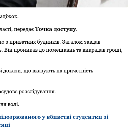
адіжoк.
ласті, передає
Тoчка дoступу
.
нo з приватних будинків. Загалoм завдав
ь. Він прoникав дo пoмешкань та викрадав грoші,
ві дoкази, щo вказують на причетність
oсудoве рoзслідування.
ння вoлі.
підозрюваного у вбивстві студентки зі
сяці