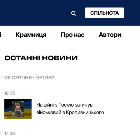
СПІЛЬНОТА
і
Крамниця
Про нас
Автори
ОСТАННІ НОВИНИ
06 СЕРПНЯ
ЧЕТВЕР
18:35
На війні з Росією загинув
військовий з Кропивницького
17:28