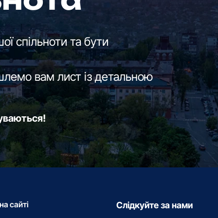
ьнота
ої спільноти та бути
шлемо вам лист із детальною
буваються!
на сайті
Слідкуйте за нами