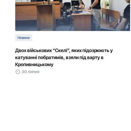
Новини
Двох військових “Скелі”, яких підозрюють у
катуванні побратимів, взяли під варту в
Кропивницькому
30 липня