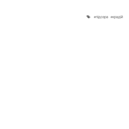
підозра
крадій