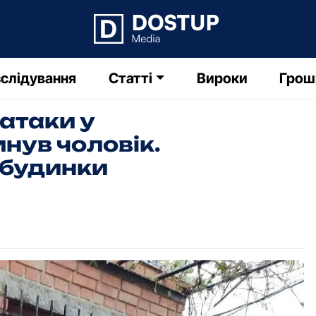
слідування
Статті
Вироки
Грош
 атаки у
нув чоловік.
 будинки