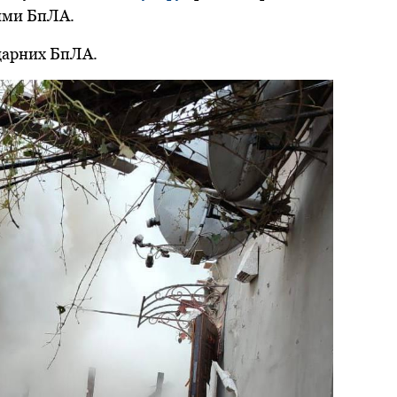
ними БпЛА.
ударних БпЛА.