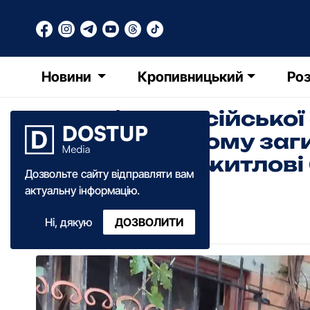
Новини
Кропивницький
Роз
Внаслідок російської
Кропивницькому заги
Пошкоджені житлові
Дозвольте сайту відправляти вам
актуальну інформацію.
Олександра Ільченко
Ні, дякую
ДОЗВОЛИТИ
09:40
·
18 вересня
·
2024