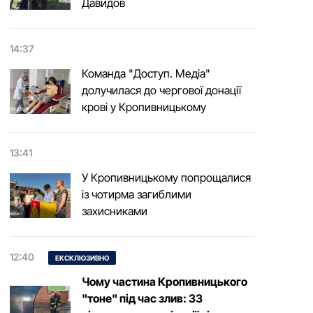
Давидов
14:37
Команда "Доступ. Медіа"
долучилася до чергової донації
крові у Кропивницькому
13:41
У Кропивницькому попрощалися
із чотирма загиблими
захисниками
12:40
ЕКСКЛЮЗИВНО
Чому частина Кропивницького
"тоне" під час злив: 33