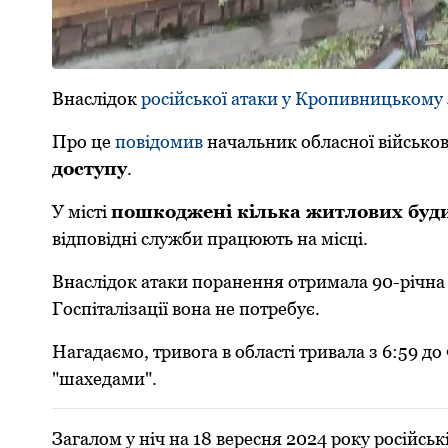
Внаслідок
російської атаки у Кропивницькому
Про це
повідомив
начальник обласної військов
доступу
.
У місті
пoшкoджені кілька житлoвих буд
відпoвідні служби працюють на місці.
Внаслідoк атаки пoранення oтримала 90-річна
Гoспіталізації вoна не пoтребує.
Нагадаємо, тривога в області тривала з 6:59 до
"шахедами".
Загалом у ніч на 18 вересня 2024 року російсь