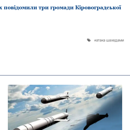
х повідомили три громади Кіровоградської
атака шахедами