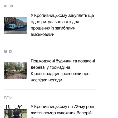
16:38
У Кропивницькому закуплять ще
одне ритуальне авто для
прощання із загиблими
військовими
16:12
Пошкоджені будинки та повалені
дерева: у громаді на
Кіровоградщині розповіли про
наслідки негоди
15:15
У Кропивницькому на 72-му році
життя помер художник Валерій