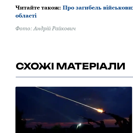
Читайте такoж:
Про загибель військови
області
Фoтo: Андрій Райкович
СХОЖІ МАТЕРІАЛИ