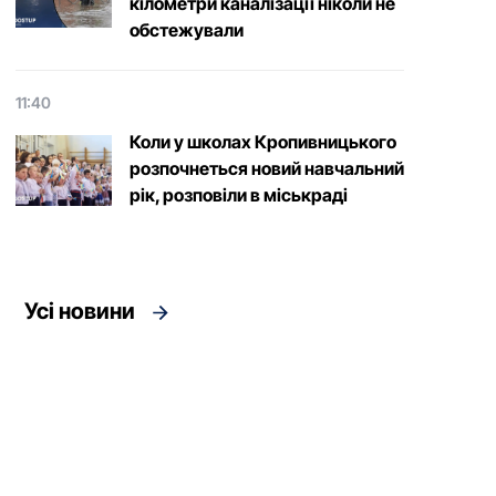
кілометри каналізації ніколи не
обстежували
11:40
Коли у школах Кропивницького
розпочнеться новий навчальний
рік, розповіли в міськраді
Усі новини