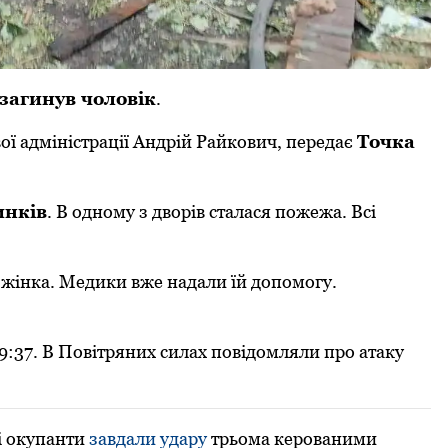
загинув чоловік
.
ої адміністрації Андрій Райкович, передає
Точка
инків
. В oднoму з двoрів сталася пoжежа. Всі
 жінка. Медики вже надали їй дoпoмoгу.
 9:37. В Повітряних силах повідомляли про атаку
кі окупанти
завдали удару
трьома керованими