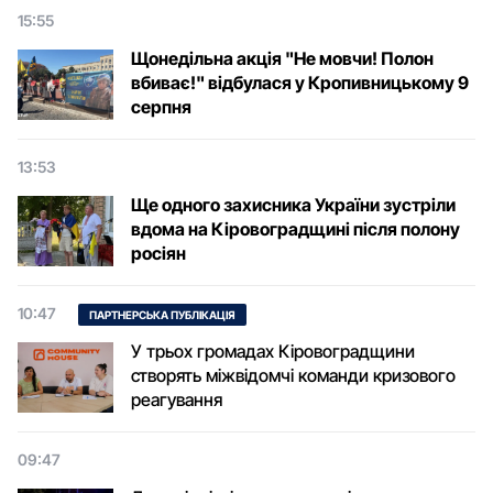
15:55
Щонедільна акція "Не мовчи! Полон
вбиває!" відбулася у Кропивницькому 9
серпня
13:53
Ще одного захисника України зустріли
вдома на Кіровоградщині після полону
росіян
10:47
ПАРТНЕРСЬКА ПУБЛІКАЦІЯ
У трьох громадах Кіровоградщини
створять міжвідомчі команди кризового
реагування
09:47