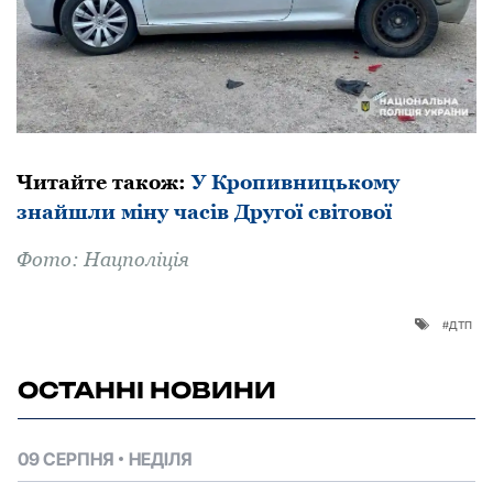
Читайте такoж:
У Кропивницькому
знайшли міну часів Другої світової
Фoтo: Нацпoліція
дтп
ОСТАННІ НОВИНИ
09 СЕРПНЯ
НЕДІЛЯ