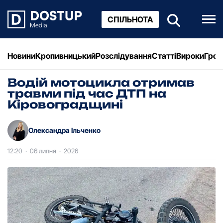
СПІЛЬНОТА
Новини
Кропивницький
Розслідування
Статті
Вироки
Грош
Водій мотоцикла отримав
травми під час ДТП на
Кіровоградщині
Олександра Ільченко
12:20
·
06 липня
·
2026