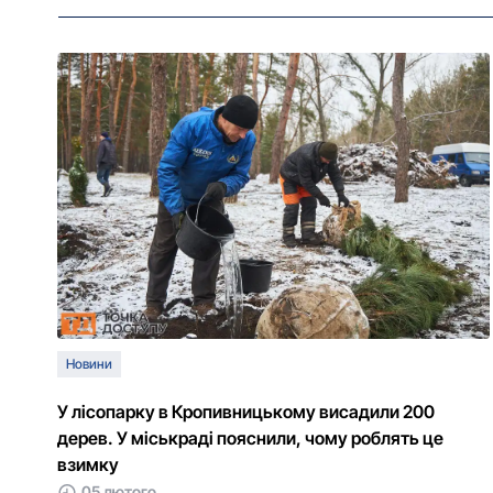
Новини
У лісопарку в Кропивницькому висадили 200
дерев. У міськраді пояснили, чому роблять це
взимку
05 лютого