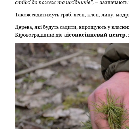
стійкі до пожеж та шкідників”,
– зазначають у
Також садитимуть граб, ясен, клен, липу, модри
Дерева, які будуть садити, вирощують у власних
Кіровоградщині діє
лісонасіннєвий центр
,