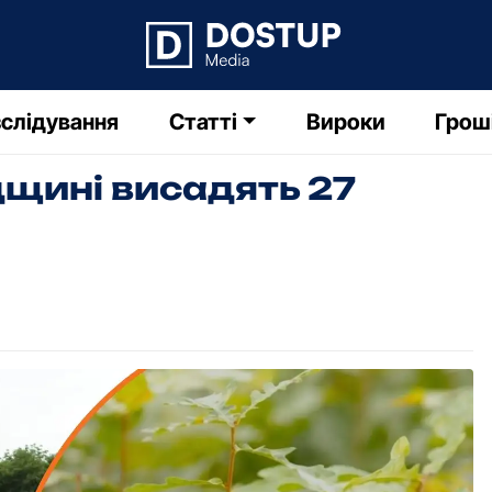
слідування
Статті
Вироки
Грош
дщині висадять 27