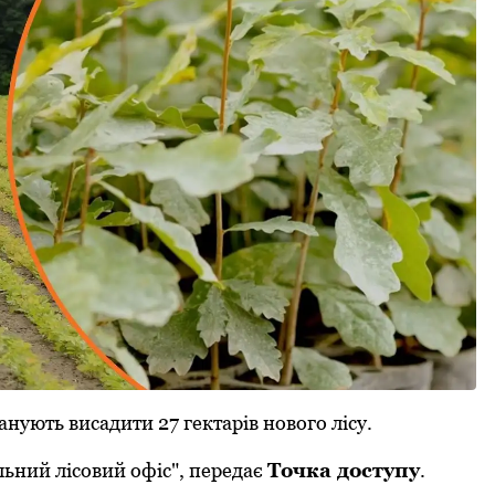
анують висадити 27 гектарів нового лісу.
льний лісовий офіс", передає
Точка доступу
.