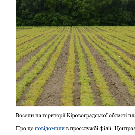
Восени на території Кіровоградської області пл
Про це
повідомили
в пресслужбі філії "Центра