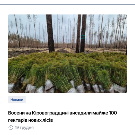
Новини
Восени на Кіровоградщині висадили майже 100
гектарів нових лісів
19 грудня