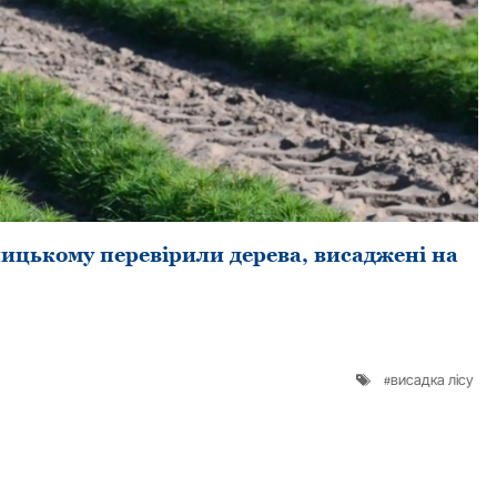
вницькому перевірили дерева, висаджені на
висадка лісу