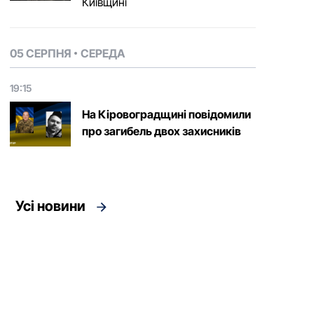
Київщині
05 СЕРПНЯ
СЕРЕДА
19:15
На Кіровоградщині повідомили
про загибель двох захисників
Усі новини