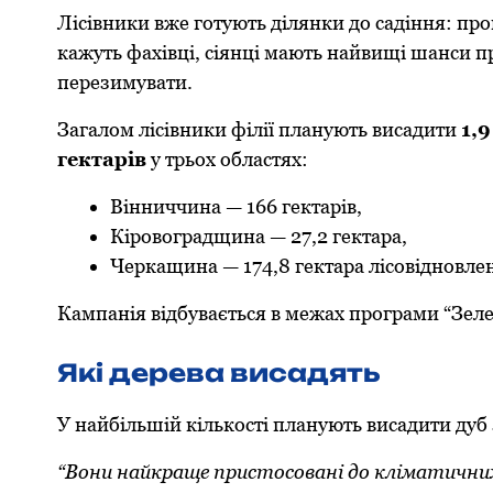
Лісівники вже готують ділянки до садіння: про
кажуть фахівці, сіянці мають найвищі шанси п
перезимувати.
Загалом лісівники філії планують висадити
1,
гектарів
у трьох областях:
Вінниччина — 166 гектарів,
Кіровоградщина — 27,2 гектара,
Черкащина — 174,8 гектара лісовідновлен
Кампанія відбувається в межах програми “Зелен
Які дерева висадять
У найбільшій кількості планують висадити дуб
“Вони найкраще пристосовані до кліматичних 