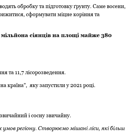
водять обробку та підготовку ґрунту. Саме восени,
рижитися, сформувати міцне коріння та
9 мільйона сіянців на площі майже 380
ня та 11,7 лісорозведення.
а країна”, яку запустили у 2021 році.
 звичайний і сосну звичайну.
умов регіону. Створюємо мішані ліси, які більш