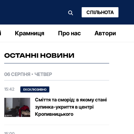
СПІЛЬНОТА
і
Крамниця
Про нас
Автори
ОСТАННІ НОВИНИ
06 СЕРПНЯ
ЧЕТВЕР
15:42
ЕКСКЛЮЗИВНО
Сміття та сморід: в якому стані
зупинка-укриття в центрі
Кропивницького
15:00