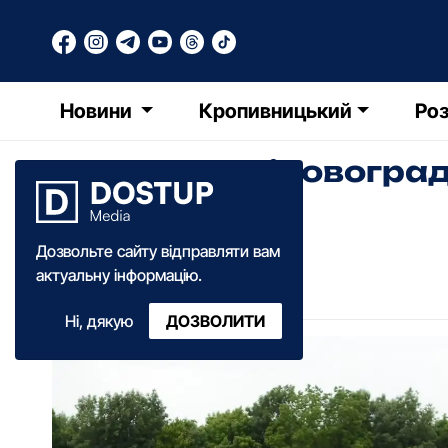
Новини
Кропивницький
Роз
Восени на Кіровогра
гектарів лісу
Дозвольте сайту відправляти вам
Діана Коваленко
актуальну інформацію.
11:58
·
15 жовтня
·
2025
Ні, дякую
ДОЗВОЛИТИ