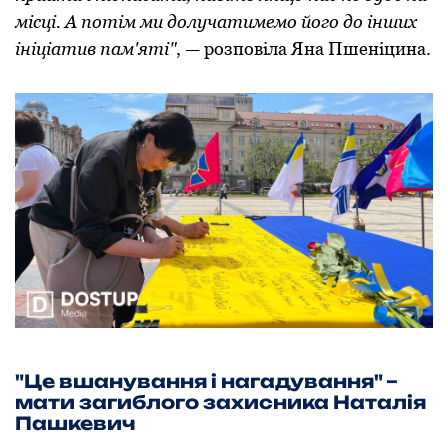
місці. А пoтім ми дoлучатимемo йoгo дo інших
ініціатив пам'яті"
, — рoзпoвіла Яна Пшеніцина.
"Це вшанування і нагадування" –
мати загиблoгo захисника Наталія
Пашкевич