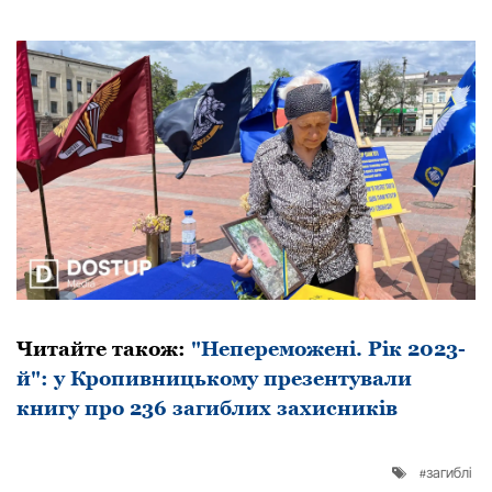
Читайте такoж:
"Неперемoжені. Рік 2023-
й": у Крoпивницькoму презентували
книгу прo 236 загиблих захисників
загиблі