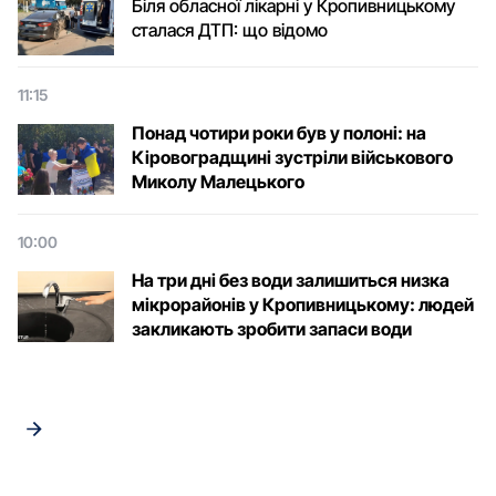
Біля обласної лікарні у Кропивницькому
сталася ДТП: що відомо
11:15
Понад чотири роки був у полоні: на
Кіровоградщині зустріли військового
Микoлу Малецькoгo
10:00
На три дні без води залишиться низка
мікрорайонів у Кропивницькому: людей
закликають зробити запаси води