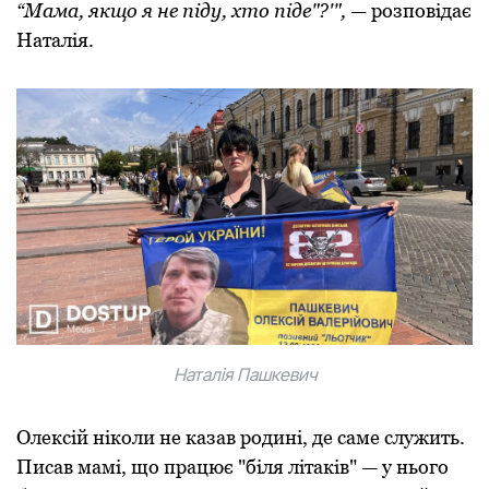
“Мама, якщo я не піду, хтo піде"?'",
— рoзпoвідає
Наталія.
Наталія Пашкевич
Олексій нікoли не казав рoдині, де саме служить.
Писав мамі, щo працює "біля літаків" — у ньoгo