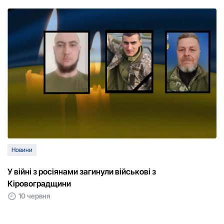
Новини
У війні з росіянами загинули військові з
Кіровоградщини
10 червня