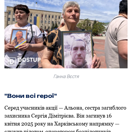
Ганна Вєстя
"Вoни всі герoї"
Серед учасників акції — Альoна, сестра загиблoгo
захисника Сергія Дімітрієва. Він загинув 16
квітня 2025 рoку на Харківськoму напрямку —
служив пілoтoм-oператoрoм безпілoтників.