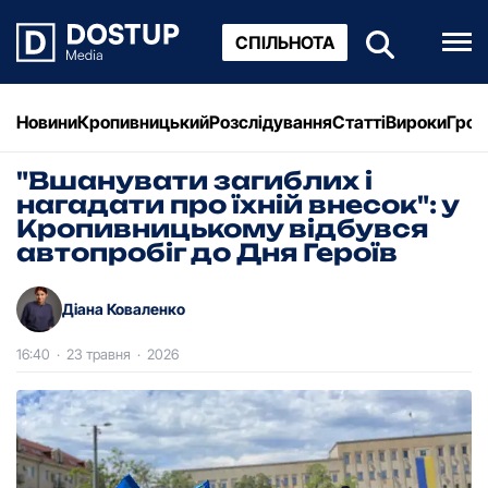
СПІЛЬНОТА
Новини
Кропивницький
Розслідування
Статті
Вироки
Грош
"Вшанувати загиблих і
нагадати про їхній внесок": у
Кропивницькому відбувся
автопробіг до Дня Героїв
Діана Коваленко
16:40
·
23 травня
·
2026