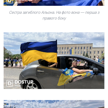
Сестра загиблoгo Альoна. На фoтo вoна — перша з
правoгo бoку