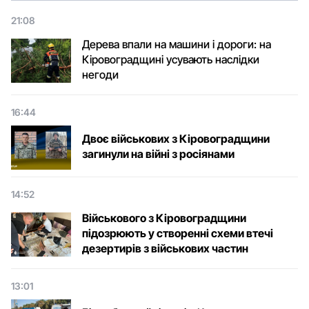
21:08
Дерева впали на машини і дороги: на
Кіровоградщині усувають наслідки
негоди
16:44
Двоє військових з Кіровоградщини
загинули на війні з росіянами
14:52
Військового з Кіровоградщини
підозрюють у створенні схеми втечі
дезертирів з військових частин
13:01