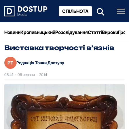
СПІЛЬНОТА
Новини
Кропивницький
Розслідування
Статті
Вироки
Грош
Виставка творчості в’язнів
РТ
Редакція Точки Доступу
06:41
·
06 червня
·
2014