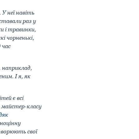
 У неї навіть
ставали раз у
ки і травинки,
кі чорненькі,
 час
, наприклад,
им. І я, як
тей є всі
с майстер-класу
дяк
вноцінну
створюють свої