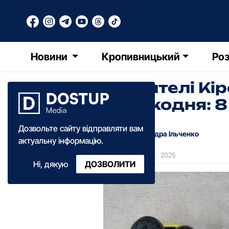
Новини
Кропивницький
Роз
Як жителі К
Великодня: 8
Дозвольте сайту відправляти вам
Олександра Ільченко
актуальну інформацію.
11:00
·
08 квітня
·
2025
Ні, дякую
ДОЗВОЛИТИ