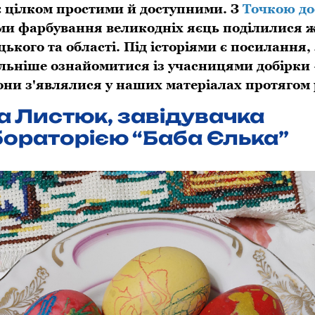
 є цілком простими й доступними. З
Точкою до
ми фарбування великодніх яєць поділилися 
кого та області. Під історіями є посилання,
льніше ознайомитися із учасницями добірки
вони з'являлися у наших матеріалах протягом 
а Листюк, завідувачка
ораторією “Баба Єлька”