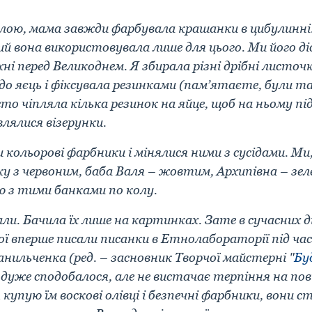
алою, мама завжди фарбувала крашанки в цибулинні.
ий вона використовувала лише для цього. Ми його ді
ухні перед Великоднем. Я збирала різні дрібні листоч
до яєць і фіксувала резинками (пам’ятаєте, були та
сто чіпляла кілька резинок на яйце, щоб на ньому під
лялися візерунки.
кольорові фарбники і мінялися ними з сусідами. Ми
 з червоним, баба Валя – жовтим, Архипівна – зелен
ю з тими банками по колу.
ли. Бачила їх лише на картинках. Зате в сучасних ді
ї вперше писали писанки в Етнолабораторії під ча
ильченка (ред. – засновник Творчої майстерні "
Бу
 дуже сподобалося, але не вистачає терпіння на по
 купую їм воскові олівці і безпечні фарбники, вони 