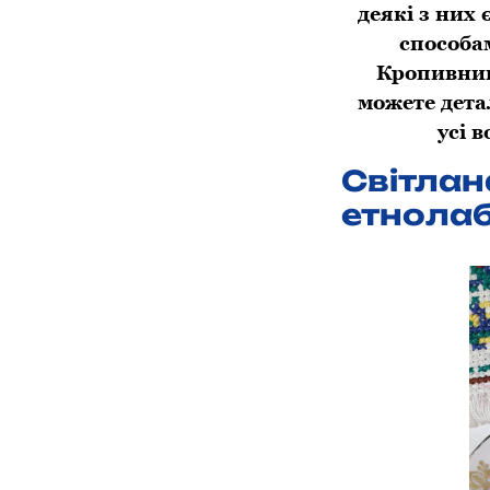
деякі з них
способа
Кропивниць
можете дета
усі 
Світлан
етнолаб