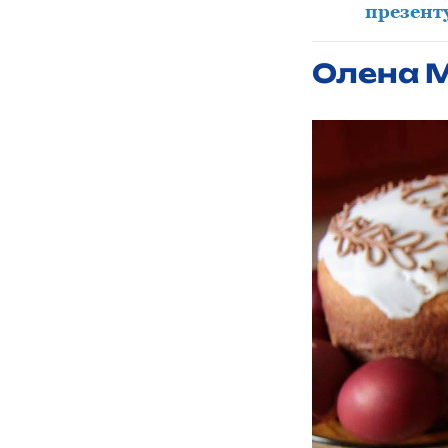
презент
Олена М