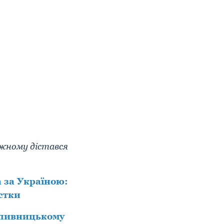
кожному дістався
а за Україною:
стки
ропивницькому