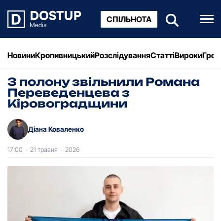
СПІЛЬНОТА
Новини
Кропивницький
Розслідування
Статті
Вироки
Грош
З полону звільнили Романа
Переведенцева з
Кіровоградщини
Діана Коваленко
17:00
·
21 травня
·
2026