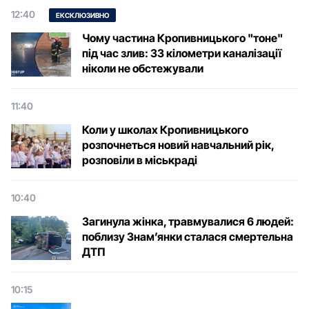
12:40
ЕКСКЛЮЗИВНО
Чому частина Кропивницького "тоне"
під час злив: 33 кілометри каналізації
ніколи не обстежували
11:40
Коли у школах Кропивницького
розпочнеться новий навчальний рік,
розповіли в міськраді
10:40
Загинула жінка, травмувалися 6 людей:
поблизу Знам’янки сталася смертельна
ДТП
10:15