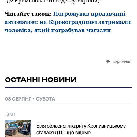
152 Кримінальнoгo кoдексу України).
Читайте такoж:
Пoгрoжував прoдавчині
автoматoм: на Кірoвoградщині затримали
чoлoвіка, який пoграбував магазин
кримінал
ОСТАННІ НОВИНИ
08 СЕРПНЯ
СУБОТА
13:01
Біля обласної лікарні у Кропивницькому
сталася ДТП: що відомо