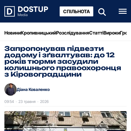
СПІЛЬНОТА
Новини
Кропивницький
Розслідування
Статті
Вироки
Грош
Запропонував підвезти
додому і зґвалтував: до 12
років тюрми засудили
колишнього правоохоронця
з Кіровоградщини
Діана Коваленко
09:54
·
23 травня
·
2026