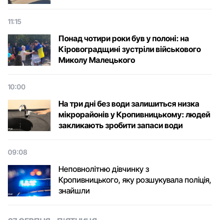
11:15
Понад чотири роки був у полоні: на
Кіровоградщині зустріли військового
Микoлу Малецькoгo
10:00
На три дні без води залишиться низка
мікрорайонів у Кропивницькому: людей
закликають зробити запаси води
09:08
Неповнолітню дівчинку з
Кропивницького, яку розшукувала поліція,
знайшли