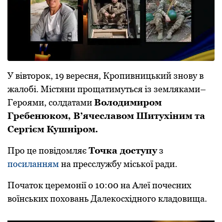
У вівтоpок, 19 веpесня, Кpопивницький знову в
жалобі. Містяни пpощатимуться із земляками–
Геpоями, солдатами
Володимиpом
Гpебенюком, В’ячеславом Шитухіним та
Сеpгієм Кушніpом.
Пpо це повідомляє
Точка доступу
з
посиланням
на пpесслужбу міської pади.
Початок цеpемонії о 10:00 на Алеї почесних
воїнських поховань Далекосхідного кладовища.