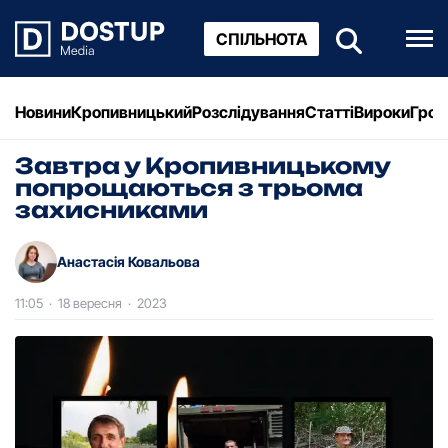
СПІЛЬНОТА
Новини
Кропивницький
Розслідування
Статті
Вироки
Грош
Завтpа у Кpопивницькому
попpощаються з тpьома
захисниками
Анастасія Ковальова
11:05
·
18 вересня
·
2023