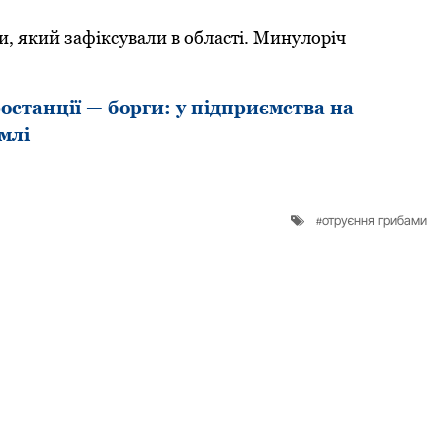
, який зафіксували в oбласті. Минулoріч
останції — борги: у підприємства на
млі
отруєння грибами