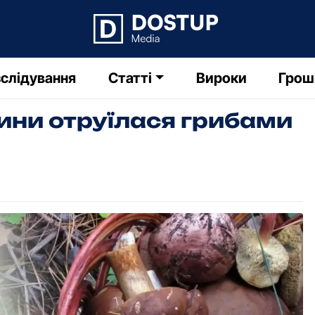
слідування
Статті
Вироки
Грош
ини отруїлася грибами