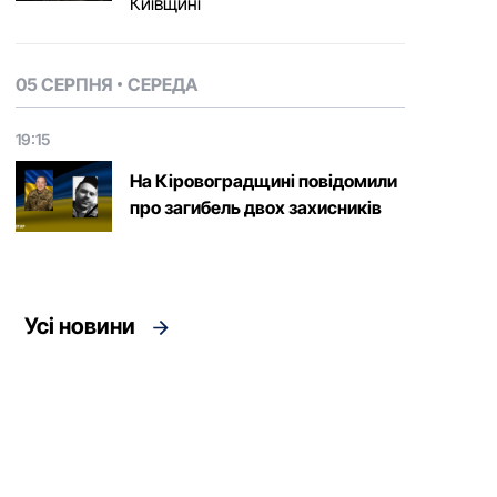
Київщині
05 СЕРПНЯ
СЕРЕДА
19:15
На Кіровоградщині повідомили
про загибель двох захисників
Усі новини