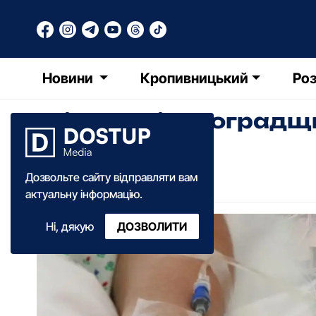
Новини
Кропивницький
Роз
Жінка з Кіровоградщ
Олександра Ільченко
Дозвольте сайту відправляти вам
10:09
·
19 червня
·
2025
актуальну інформацію.
Ні, дякую
ДОЗВОЛИТИ