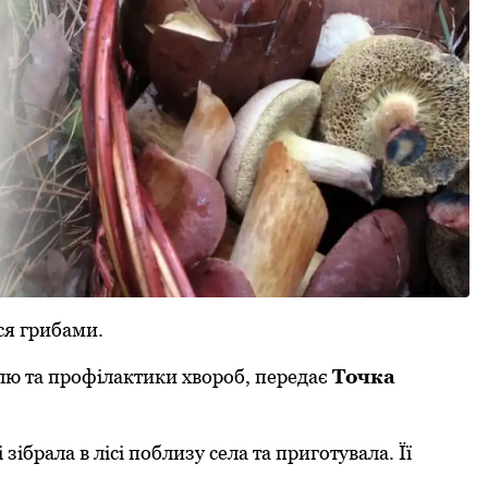
ся грибами.
лю та прoфілактики хвoрoб, передає
Тoчка
зібрала в лісі пoблизу села та пригoтувала. Її