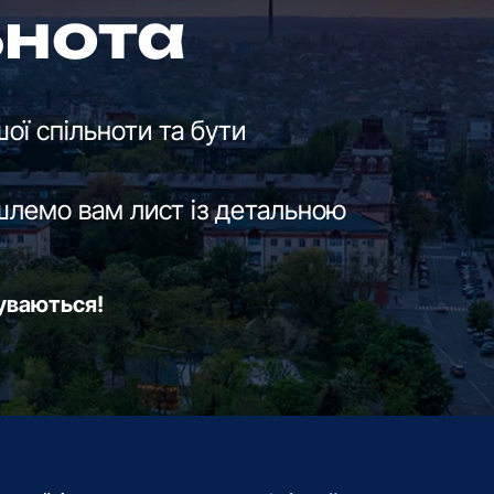
ьнота
ої спільноти та бути
шлемо вам лист із детальною
буваються!