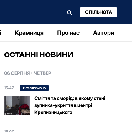
СПІЛЬНОТА
і
Крамниця
Про нас
Автори
ОСТАННІ НОВИНИ
06 СЕРПНЯ
ЧЕТВЕР
15:42
ЕКСКЛЮЗИВНО
Сміття та сморід: в якому стані
зупинка-укриття в центрі
Кропивницького
15:00