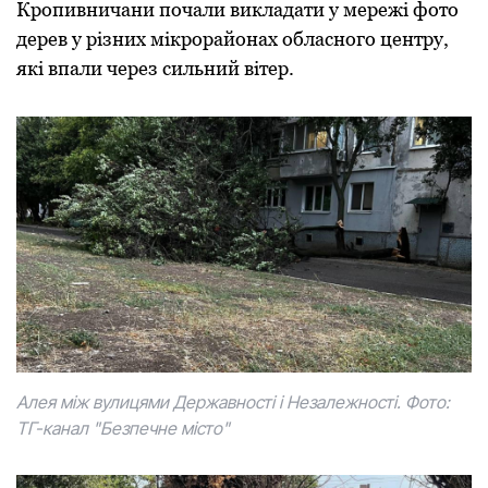
Кропивничани почали викладати у мережі фото
дерев у різних мікрорайонах обласного центру,
які впали через сильний вітер.
Алея між вулицями Державності і Незалежності. Фото:
ТГ-канал "Безпечне місто"