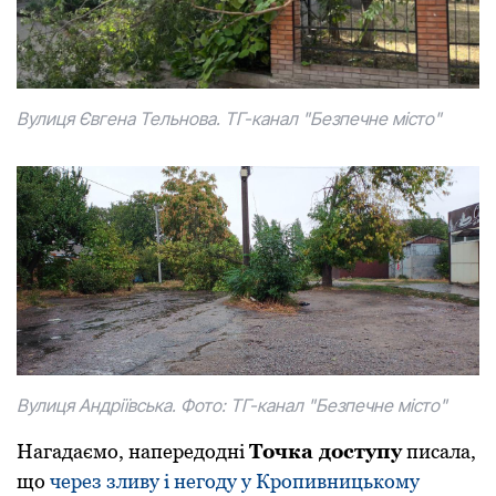
Вулиця Євгена Тельнова. ТГ-канал "Безпечне місто"
Вулиця Андріївська. Фото: ТГ-канал "Безпечне місто"
Нагадаємо, напередодні
Точка доступу
писала,
що
через зливу і негоду у Кропивницькому