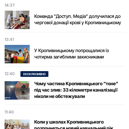
14:37
Команда "Доступ. Медіа" долучилася до
чергової донації крові у Кропивницькому
13:41
У Кропивницькому попрощалися із
чотирма загиблими захисниками
12:40
ЕКСКЛЮЗИВНО
Чому частина Кропивницького "тоне"
під час злив: 33 кілометри каналізації
ніколи не обстежували
11:40
Коли у школах Кропивницького
розпочнеться новий навчальний рік,