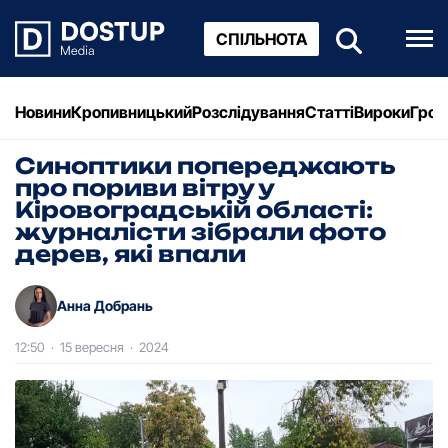
СПІЛЬНОТА
Новини
Кропивницький
Розслідування
Статті
Вироки
Грош
Синоптики попереджають
про пориви вітру у
Кіровоградській області:
журналісти зібрали фото
дерев, які впали
Анна Добрань
12:50
·
15 вересня
·
2024