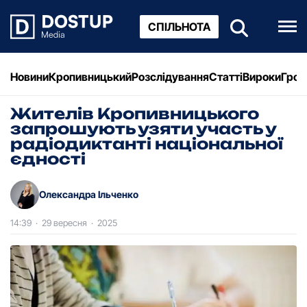
СПІЛЬНОТА
Новини
Кропивницький
Розслідування
Статті
Вироки
Грош
Жителів Кропивницького
запрошують узяти участь у
радіодиктанті національної
єдності
Олександра Ільченко
14:39
·
29 вересня
·
2025