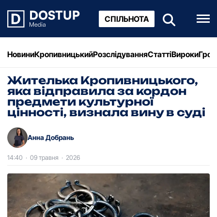
СПІЛЬНОТА
Новини
Кропивницький
Розслідування
Статті
Вироки
Грош
Жителька Кропивницького,
яка відправила за кордон
предмети культурної
цінності, визнала вину в суді
Анна Добрань
14:40
·
09 травня
·
2026