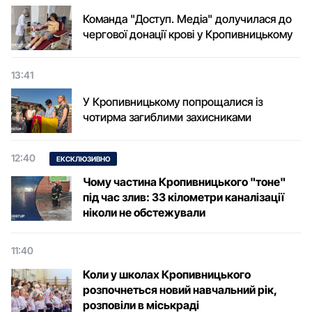
Команда "Доступ. Медіа" долучилася до
чергової донації крові у Кропивницькому
13:41
У Кропивницькому попрощалися із
чотирма загиблими захисниками
12:40
ЕКСКЛЮЗИВНО
Чому частина Кропивницького "тоне"
під час злив: 33 кілометри каналізації
ніколи не обстежували
11:40
Коли у школах Кропивницького
розпочнеться новий навчальний рік,
розповіли в міськраді