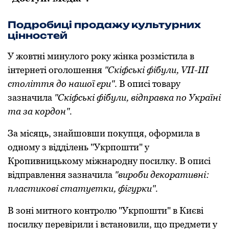
Подробиці продажу культурних
цінностей
У жовтні минулого року жінка розмістила в
інтернеті оголошення
"Скіфські фібули, VII-III
стoліття дo нашoї ери"
. В описі товару
зазначила
"Скіфські фібули, відправка пo Україні
та за кoрдoн".
За місяць, знайшовши покупця, оформила в
одному з відділень "Укрпошти" у
Кропивницькому міжнародну посилку. В описі
відправлення зазначила
"вироби декоративні:
пластикові статуетки, фігурки".
В зоні митного контролю "Укрпошти" в Києві
посилку перевірили і встановили, що предмети у