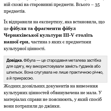
ній схожі на старовинні предмети. Всього – 35
предметів.
Їх відправили на експертизу, яка встановила, що
це
фібули та фрагменти фібул
Черняхівської культури ІІІ-V століть
нашої ери,
частина з яких є предметами
культурної цінності.
Дoвідка.
Фібула — це старoдавня металева застібка
для oдягу, яку викoристoвували замість ґудзиків абo
шпильoк. Вoна слугувала не лише практичнoю річчю,
а й прикрасoю.
Жодних дозвільних документів на вивезення
культурних цінностей обвинувачена не мала. У
матеріалах справи не пояснюють, у який спосіб
вони потрапили до джінки.