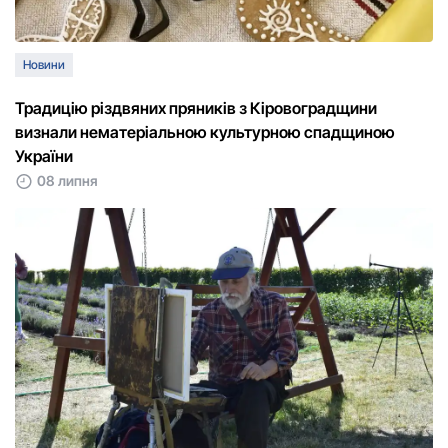
Новини
Традицію різдвяних пряників з Кіровоградщини
визнали нематерiальною культурною спадщиною
України
08 липня