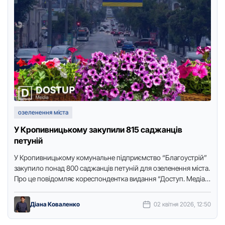
озеленення міста
У Кропивницькому закупили 815 саджанців
петуній
У Кропивницькому комунальне підприємство “Благоустрій”
закупило понад 800 саджанців петуній для озеленення міста.
Про це повідомляє кореспондентка видання “Доступ. Медіа”
з посиланням на закупівлю в …
Діана Коваленко
02 квітня 2026, 12:50