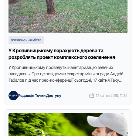
озеленення міста
У Кропивницькому порахують дерева та
розроблять проект комплексного озеленення
У Кропивницькому проведуть інвентаризацію зелених
насаджень. Про це повідомив секретар міської ради Андрій
Табалов під час прес-конференції сьогодні, 17 квітня.Таку
інформацію з місця події передає …
Редакція Точки Доступу
17 квітня 2018, 11:25