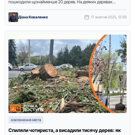
пошкодили щонайменше 20 дерев. На деяких деревах
пошкоджений лише верхній шар …
Діана Коваленко
17 жовтня 2025, 12:58
озеленення міста
Спиляли чотириста, а висадили тисячу дерев: як