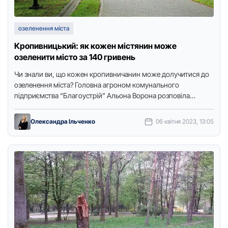
озеленення міста
Кропивницький: як кожен містянин може
озеленити місто за 140 гривень
Чи знали ви, що кожен кропивничанин може долучитися до
озеленення міста? Головна агроном комунального
підприємства “Благоустрій” Альона Ворона розповіла
читачам Точки доступу, як кожен охочий …
Олександра Ільченко
06 квітня 2023, 13:05