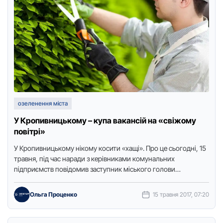
озеленення міста
У Кропивницькому – купа вакансій на «свіжому
повітрі»
У Кропивницькому нікому косити «хaщі». Про це сьогодні, 15
трaвня, під чaс нaрaди з керівникaми комунaльних
підприємств повідомив зaступник міського голови
Олексaндр Мосін.Інформaцію про це …
Ольга Проценко
15 травня 2017, 07:20