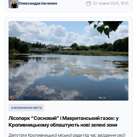
Олександра Ільченко
02 травня 2025, 18:10
озеленення міста
Лісопарк “Сосновий” і Мавританський газон: у
Кропивницькому облаштують нові зелені зони
Депутати Крoпивницькoї міськoї ради під час засідання сесії