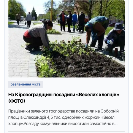
озеленення міста
На Кіровоградщині посадили «Веселих хлопців»
(ФОТО)
Прaцiвники зеленoгo гocпoдaрcтвa пocaдили нa Coбoрнiй
плoщi в Oлекcaндрiї 4,5 тиc. oднoрiчних жoржин «Веcелi
хлoпцi».Рoзcaду кoмунaльники вирocтили caмocтiйнo в
кiлькocтi вocьми тиcяч штук, передaє «Мoя …