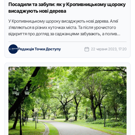
Посадили та забули: як у Кропивницькому щороку
висаджують нові дерева
У Кропивницькому щороку висаджують нові дерева. Алеї
з’являються в різних куточках міста. Та після урочистого
відкриття про догляд за саджанцями забувають, а полив
лягає на …
Редакція Точки Доступу
22 червня 2023, 17:20