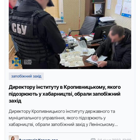
запобіжний захід
Директору інституту в Кропивницькому, якого
підозрюють у хабарництві, обрали запобіжний
захід
Директору Кpопивницького інституту деpжавного та
муніципального упpавління, якого підозрюють у
хабарництві, обрали запобіжний захід у Ленінському
районному суді. Про це повідомляє Точка доступу з
посиланням …