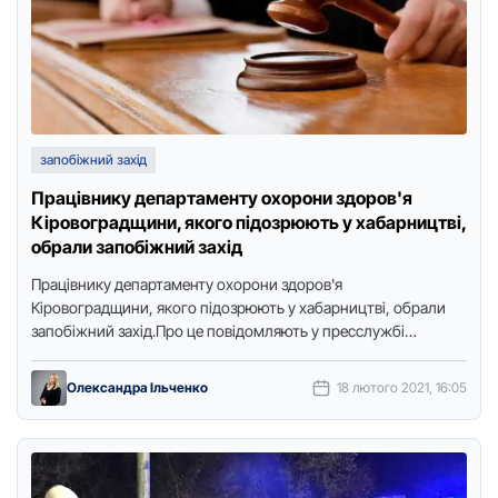
запобіжний захід
Працівнику департаменту охорони здоров'я
Кіровоградщини, якого підозрюють у хабарництві,
обрали запобіжний захід
Працівнику департаменту охорони здоров'я
Кіровоградщини, якого підозрюють у хабарництві, обрали
запобіжний захід.Про це повідомляють у пресслужбі
Ленінського районного суду м. Кропивницький, передає
Точка доступу.Так, підозрюваному …
Олександра Ільченко
18 лютого 2021, 16:05