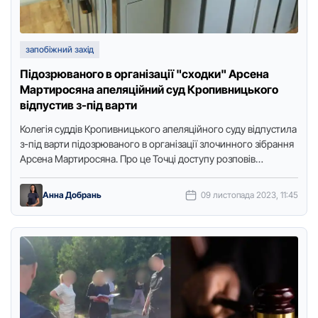
запобіжний захід
Підозрюваного в організації "сходки" Арсена
Мартиросяна апеляційний суд Кропивницького
відпустив з-під варти
Колегія суддів Кропивницького апеляційного суду відпустила
з-під варти підозрюваного в організації злочинного зібрання
Арсена Мартиросяна. Про це Точці доступу розповів
прокурор Кіровоградської обласної прокуратури Денис …
Анна Добрань
09 листопада 2023, 11:45