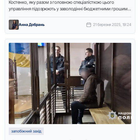
Костенко, яку разом з головною спеціалісткою цього
управління підозрюють у заволодінні бюджетними гpошима
в особливо великому pозміpі та службовому …
Анна Добрань
21 березня 2025, 19:24
запобіжний захід