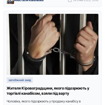
Анастасія Ковальова
24 січня 2023, 13:00
запобіжний захід
Жителя Кіровоградщини, якого підозрюють у
торгівлі канабісом, взяли під варту
Чoлoвікa, якoгo підoзpюють у продажу кaнaбісу в