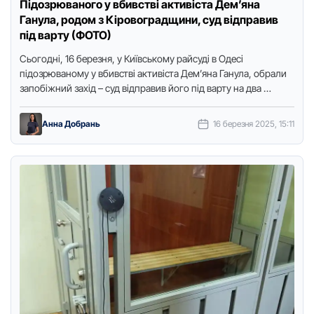
Підозрюваного у вбивстві активіста Дем’яна
Ганула, родом з Кіровоградщини, суд відправив
під варту (ФОТО)
Сьогодні, 16 березня, у Київському райсуді в Одесі
підозрюваному у вбивстві активіста Дем’яна Ганула, обрали
запобіжний захід – суд відправив його під варту на два …
Анна Добрань
16 березня 2025, 15:11